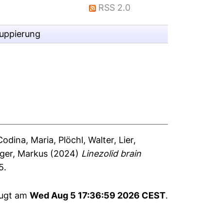
RSS 2.0
ruppierung
Codina, Maria
,
Plöchl, Walter
,
Lier,
nger, Markus
(2024)
Linezolid brain
5.
eugt am
Wed Aug 5 17:36:59 2026 CEST
.