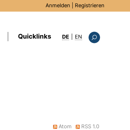
Anmelden
|
Registrieren
Quicklinks
: this page in Englis
DE
|
EN
Suchformular
Atom
RSS 1.0