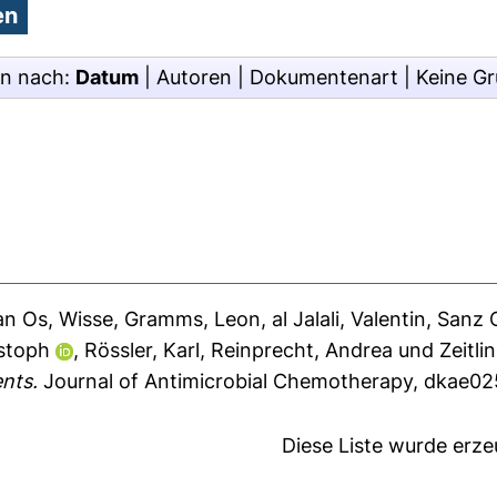
en nach:
Datum
|
Autoren
|
Dokumentenart
|
Keine G
an Os, Wisse
,
Gramms, Leon
,
al Jalali, Valentin
,
Sanz 
stoph
,
Rössler, Karl
,
Reinprecht, Andrea
und
Zeitli
ents.
Journal of Antimicrobial Chemotherapy, dkae02
Diese Liste wurde erz