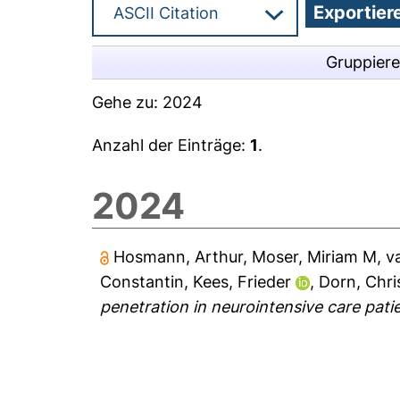
Gruppier
Gehe zu:
2024
Anzahl der Einträge:
1
.
2024
Hosmann, Arthur
,
Moser, Miriam M
,
v
Constantin
,
Kees, Frieder
,
Dorn, Chri
penetration in neurointensive care pati