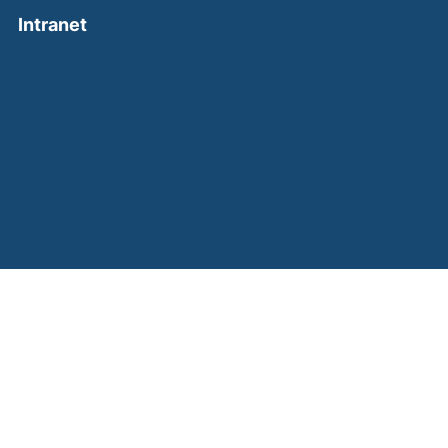
(external link, opens in a new window)
Intranet