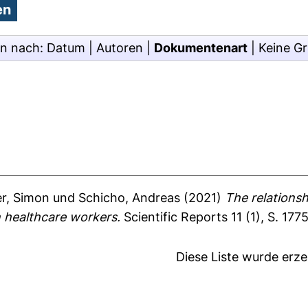
en nach:
Datum
|
Autoren
|
Dokumentenart
|
Keine G
r, Simon
und
Schicho, Andreas
(2021)
The relationsh
 healthcare workers.
Scientific Reports 11 (1), S. 177
Diese Liste wurde erz