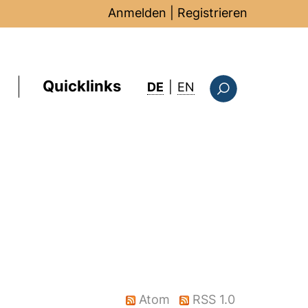
Anmelden
|
Registrieren
Quicklinks
: this page in Englis
DE
|
EN
Suchformular
Atom
RSS 1.0