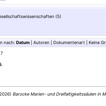
Gesellschaftswissenschaften
(5)
en nach:
Datum
|
Autoren
|
Dokumentenart
|
Keine G
17
5
.
2026)
Barocke Marien- und Dreifaltigkeitssäulen in M