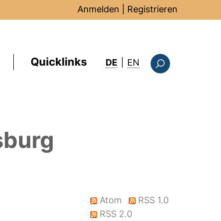
Anmelden
|
Registrieren
Quicklinks
: this page in Englis
DE
|
EN
Suchformular
sburg
Atom
RSS 1.0
RSS 2.0