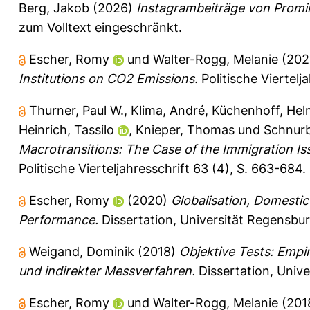
Berg, Jakob
(2026)
Instagrambeiträge von Promi
zum Volltext eingeschränkt.
Escher, Romy
und
Walter-Rogg, Melanie
(202
Institutions on CO2 Emissions.
Politische Viertelj
Thurner, Paul W.
,
Klima, André
,
Küchenhoff, Hel
Heinrich, Tassilo
,
Knieper, Thomas
und
Schnurb
Macrotransitions: The Case of the Immigration Is
Politische Vierteljahresschrift 63 (4), S. 663-684.
Escher, Romy
(2020)
Globalisation, Domestic
Performance.
Dissertation, Universität Regensbur
Weigand, Dominik
(2018)
Objektive Tests: Empi
und indirekter Messverfahren.
Dissertation, Unive
Escher, Romy
und
Walter-Rogg, Melanie
(201