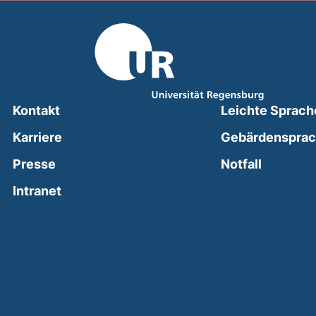
Kontakt
Leichte Sprach
Karriere
Gebärdenspra
(external
Presse
Notfall
(external link, opens in a new window)
Intranet