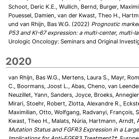
Schoot, Deric K.E.
,
Wullich, Bernd
,
Burger, Maximi
Pouessel, Damien
,
van der Kwast, Theo H.
,
Hartm
und
van Rhijn, Bas W.G.
(2022)
Prognostic marker
P53 and KI-67 expression: a multi-center, multi-l
Urologic Oncology: Seminars and Original Investig
2020
van Rhijn, Bas W.G.
,
Mertens, Laura S.
,
Mayr, Ro
C.
,
Boormans, Joost L.
,
Abas, Cheno
,
van Leender
Neuzillet, Yann
,
Sanders, Joyce
,
Broeks, Annegie
Mirari
,
Stoehr, Robert
,
Zlotta, Alexandre R.
,
Eckst
Maximilian
,
Otto, Wolfgang
,
Radvanyi, François
,
S
Kwast, Theo H.
,
Malats, Núria
,
Hartmann, Arndt
,
Mutation Status and FGFR3 Expression in a Larg
Implications for Anti-FGFR3 Treatment?†.
Europea