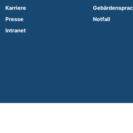
Karriere
Gebärdenspra
(external
Presse
Notfall
(external link, opens in a new window)
Intranet