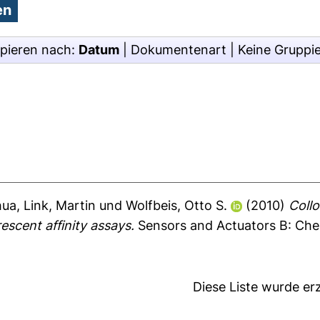
pieren nach:
Datum
|
Dokumentenart
|
Keine Gruppi
hua
,
Link, Martin
und
Wolfbeis, Otto S.
(2010)
Collo
scent affinity assays.
Sensors and Actuators B: Chem
Diese Liste wurde e