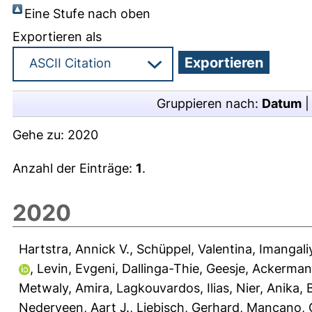
Eine Stufe nach oben
Exportieren als
Gruppieren nach:
Datum
Gehe zu:
2020
Anzahl der Einträge:
1
.
2020
Hartstra, Annick V.
,
Schüppel, Valentina
,
Imangali
,
Levin, Evgeni
,
Dallinga-Thie, Geesje
,
Ackermans
Metwaly, Amira
,
Lagkouvardos, Ilias
,
Nier, Anika
,
Nederveen, Aart J.
,
Liebisch, Gerhard
,
Mancano, G