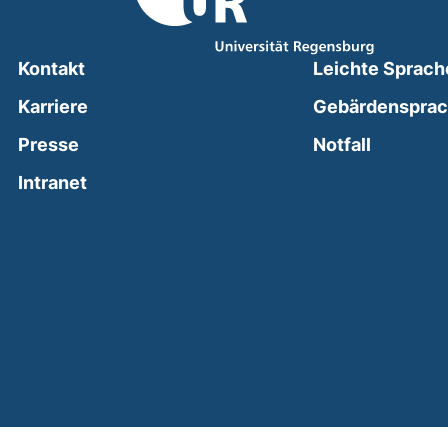
Kontakt
Leichte Sprach
Karriere
Gebärdenspra
(external
Presse
Notfall
(external link, opens in a new window)
Intranet