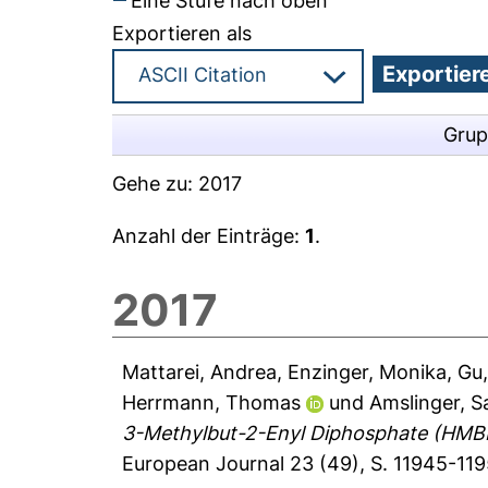
Eine Stufe nach oben
Exportieren als
Grup
Gehe zu:
2017
Anzahl der Einträge:
1
.
2017
Mattarei, Andrea
,
Enzinger, Monika
,
Gu,
Herrmann, Thomas
und
Amslinger, S
3-Methylbut-2-Enyl Diphosphate (HMBP
European Journal 23 (49), S. 11945-11