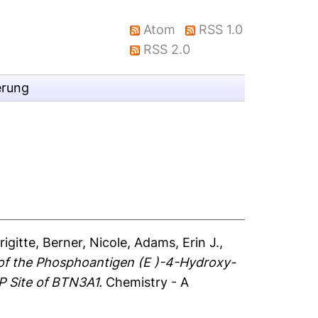
Atom
RSS 1.0
RSS 2.0
erung
igitte
,
Berner, Nicole
,
Adams, Erin J.
,
 of the Phosphoantigen (E )-4-Hydroxy-
 Site of BTN3A1.
Chemistry - A