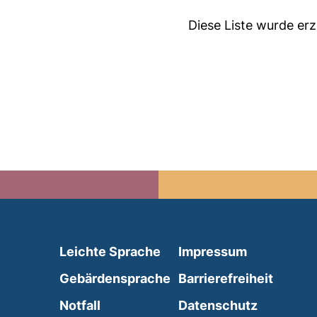
Diese Liste wurde er
(external link, opens in 
Leichte Sprache
Impressum
(external link, opens i
Gebärdensprache
Barrierefreiheit
(external link, opens in a new wind
Notfall
Datenschutz