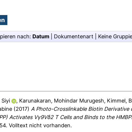
pieren nach:
Datum
|
Dokumentenart
|
Keine Gruppi
 Siyi
,
Karunakaran, Mohindar Murugesh
,
Kimmel, Br
abine
(2017)
A Photo-Crosslinkable Biotin Derivative
P) Activates Vγ9Vδ2 T Cells and Binds to the HMBPP
954.
Volltext nicht vorhanden.