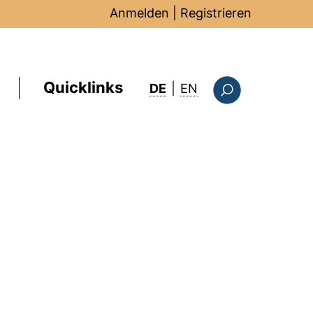
Anmelden
|
Registrieren
Quicklinks
: this page in Englis
DE
|
EN
Suchformular