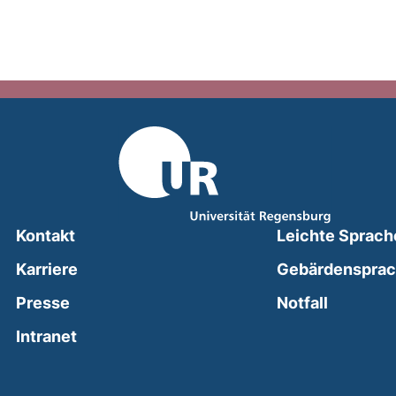
Kontakt
Leichte Sprach
Karriere
Gebärdenspra
(external
Presse
Notfall
(external link, opens in a new window)
Intranet