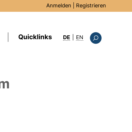
Anmelden
|
Registrieren
Quicklinks
: this page in Englis
DE
|
EN
Suchformular
em