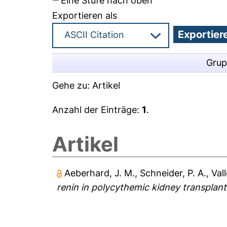
Eine Stufe nach oben
Exportieren als
Grup
Gehe zu:
Artikel
Anzahl der Einträge:
1
.
Artikel
Aeberhard, J. M.
,
Schneider, P. A.
,
Val
renin in polycythemic kidney transplant