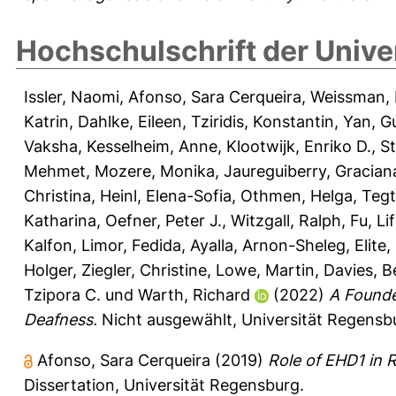
Hochschulschrift der Unive
Issler, Naomi
,
Afonso, Sara Cerqueira
,
Weissman, I
Katrin
,
Dahlke, Eileen
,
Tziridis, Konstantin
,
Yan, G
Vaksha
,
Kesselheim, Anne
,
Klootwijk, Enriko D.
,
St
Mehmet
,
Mozere, Monika
,
Jaureguiberry, Gracian
Christina
,
Heinl, Elena-Sofia
,
Othmen, Helga
,
Tegt
Katharina
,
Oefner, Peter J.
,
Witzgall, Ralph
,
Fu, Lif
Kalfon, Limor
,
Fedida, Ayalla
,
Arnon-Sheleg, Elite
,
Holger
,
Ziegler, Christine
,
Lowe, Martin
,
Davies, B
Tzipora C.
und
Warth, Richard
(2022)
A Founde
Deafness.
Nicht ausgewählt, Universität Regensbu
Afonso, Sara Cerqueira
(2019)
Role of EHD1 in 
Dissertation, Universität Regensburg.