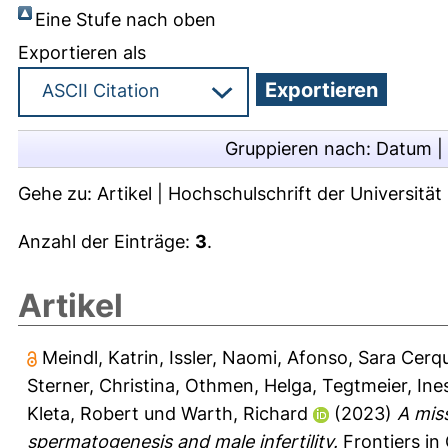
Eine Stufe nach oben
Exportieren als
Gruppieren nach:
Datum
|
Gehe zu:
Artikel
|
Hochschulschrift der Universitä
Anzahl der Einträge:
3
.
Artikel
Meindl, Katrin
,
Issler, Naomi
,
Afonso, Sara Cerqu
Sterner, Christina
,
Othmen, Helga
,
Tegtmeier, Ine
Kleta, Robert
und
Warth, Richard
(2023)
A mis
spermatogenesis and male infertility.
Frontiers in