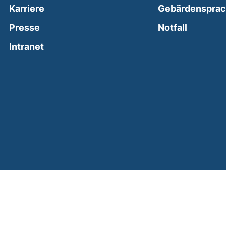
Karriere
Gebärdenspra
(external
Presse
Notfall
(external link, opens in a new window)
Intranet