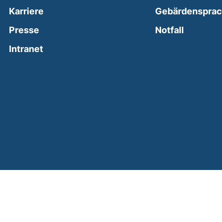
Karriere
Gebärdenspra
(external
Presse
Notfall
(external link, opens in a new window)
Intranet