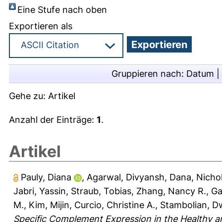
Eine Stufe nach oben
Exportieren als
Gruppieren nach:
Datum
|
Gehe zu:
Artikel
Anzahl der Einträge:
1
.
Artikel
Pauly, Diana
,
Agarwal, Divyansh
,
Dana, Nicho
Jabri, Yassin
,
Straub, Tobias
,
Zhang, Nancy R.
,
Ga
M.
,
Kim, Mijin
,
Curcio, Christine A.
,
Stambolian, D
Specific Complement Expression in the Healthy a