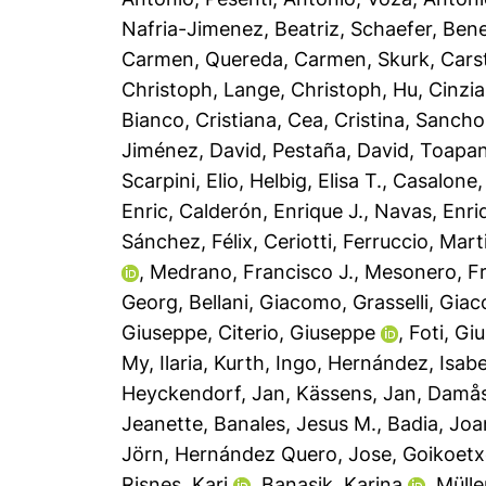
Nafria-Jimenez, Beatriz
,
Schaefer, Bene
Carmen
,
Quereda, Carmen
,
Skurk, Cars
Christoph
,
Lange, Christoph
,
Hu, Cinzia
Bianco, Cristiana
,
Cea, Cristina
,
Sancho,
Jiménez, David
,
Pestaña, David
,
Toapan
Scarpini, Elio
,
Helbig, Elisa T.
,
Casalone, 
Enric
,
Calderón, Enrique J.
,
Navas, Enri
Sánchez, Félix
,
Ceriotti, Ferruccio
,
Marti
,
Medrano, Francisco J.
,
Mesonero, F
Georg
,
Bellani, Giacomo
,
Grasselli, Gia
Giuseppe
,
Citerio, Giuseppe
,
Foti, Gi
My, Ilaria
,
Kurth, Ingo
,
Hernández, Isabe
Heyckendorf, Jan
,
Kässens, Jan
,
Damås,
Jeanette
,
Banales, Jesus M.
,
Badia, Jo
Jörn
,
Hernández Quero, Jose
,
Goikoetx
Risnes, Kari
,
Banasik, Karina
,
Mülle