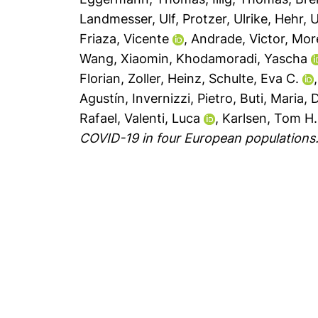
Landmesser, Ulf
,
Protzer, Ulrike
,
Hehr, 
Friaza, Vicente
,
Andrade, Victor
,
More
Wang, Xiaomin
,
Khodamoradi, Yascha
Florian
,
Zoller, Heinz
,
Schulte, Eva C.
Agustín
,
Invernizzi, Pietro
,
Buti, Maria
,
D
Rafael
,
Valenti, Luca
,
Karlsen, Tom H.
COVID-19 in four European populations