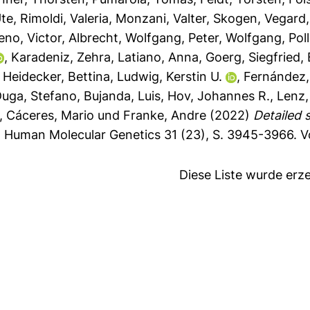
Ute
,
Rimoldi, Valeria
,
Monzani, Valter
,
Skogen, Vegard
no, Victor
,
Albrecht, Wolfgang
,
Peter, Wolfgang
,
Pol
,
Karadeniz, Zehra
,
Latiano, Anna
,
Goerg, Siegfried
,
,
Heidecker, Bettina
,
Ludwig, Kerstin U.
,
Fernández,
uga, Stefano
,
Bujanda, Luis
,
Hov, Johannes R.
,
Lenz,
,
Cáceres, Mario
und
Franke, Andre
(2022)
Detailed 
.
Human Molecular Genetics 31 (23), S. 3945-3966.
V
Diese Liste wurde er