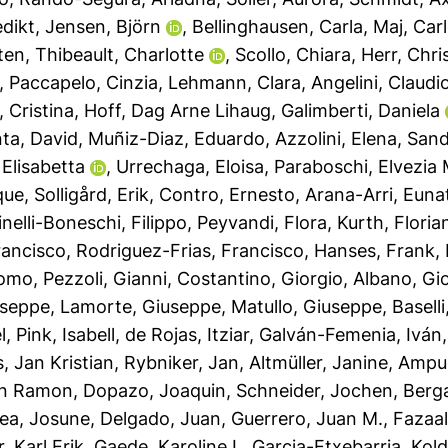
dikt
,
Jensen, Björn
,
Bellinghausen, Carla
,
Maj, Car
ten
,
Thibeault, Charlotte
,
Scollo, Chiara
,
Herr, Chri
,
Paccapelo, Cinzia
,
Lehmann, Clara
,
Angelini, Claudi
 Cristina
,
Hoff, Dag Arne Lihaug
,
Galimberti, Daniela
ta, David
,
Muñiz-Diaz, Eduardo
,
Azzolini, Elena
,
Sand
Elisabetta
,
Urrechaga, Eloisa
,
Paraboschi, Elvezia 
que
,
Solligård, Erik
,
Contro, Ernesto
,
Arana-Arri, Euna
nelli-Boneschi, Filippo
,
Peyvandi, Flora
,
Kurth, Floria
rancisco
,
Rodriguez-Frias, Francisco
,
Hanses, Frank
,
como
,
Pezzoli, Gianni
,
Costantino, Giorgio
,
Albano, Gi
useppe
,
Lamorte, Giuseppe
,
Matullo, Giuseppe
,
Basell
l
,
Pink, Isabell
,
de Rojas, Itziar
,
Galván-Femenia, Iván
 Jan Kristian
,
Rybniker, Jan
,
Altmüller, Janine
,
Ampue
an Ramon
,
Dopazo, Joaquin
,
Schneider, Jochen
,
Berg
ea, Josune
,
Delgado, Juan
,
Guerrero, Juan M.
,
Fazaal
r, Karl Erik
,
Gaede, Karoline I.
,
Garcia-Etxebarria, Kol