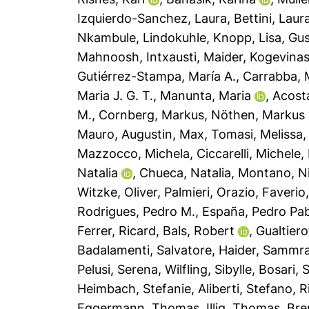
Izquierdo-Sanchez, Laura
,
Bettini, Laur
Nkambule, Lindokuhle
,
Knopp, Lisa
,
Gus
Mahnoosh
,
Intxausti, Maider
,
Kogevinas
Gutiérrez-Stampa, María A.
,
Carrabba, 
Maria J. G. T.
,
Manunta, Maria
,
Acosta
M.
,
Cornberg, Markus
,
Nöthen, Markus
Mauro
,
Augustin, Max
,
Tomasi, Melissa
Mazzocco, Michela
,
Ciccarelli, Michele
,
Natalia
,
Chueca, Natalia
,
Montano, Ni
Witzke, Oliver
,
Palmieri, Orazio
,
Faverio
Rodrigues, Pedro M.
,
España, Pedro Pa
Ferrer, Ricard
,
Bals, Robert
,
Gualtiero
Badalamenti, Salvatore
,
Haider, Sammr
Pelusi, Serena
,
Wilfling, Sibylle
,
Bosari, 
Heimbach, Stefanie
,
Aliberti, Stefano
,
R
Eggermann, Thomas
,
Illig, Thomas
,
Bre