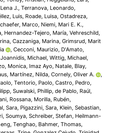
 Lena J.
,
Terranova, Leonardo
,
llez, Luis
,
Roade, Luisa
,
Ostadreza,
chaefer, Marco
,
Niemi, Mari E. K.
,
a
,
Hernandez-Tejero, María
,
Vehreschild,
rina
,
Cazzaniga, Marina
,
Grimsrud, Marit
ia
,
Cecconi, Maurizio
,
D'Amato,
,
Joannidis, Michael
,
Wittig, Michael
,
zo, Monica
,
Imaz Ayo, Natale
,
Blay,
aus
,
Martínez, Nilda
,
Cornely, Oliver A.
,
aolo
,
Tentorio, Paolo
,
Castro, Pedro
,
lipp
,
Suwalski, Phillip
,
de Pablo, Raúl
,
ani, Rossana
,
Morilla, Rubén
,
l, Sara
,
Pigazzini, Sara
,
Klein, Sebastian
,
i, Soumya
,
Schreiber, Stefan
,
Heilmann-
heng, Tenghao
,
Bahmer, Thomas
,
seraas, Trine
,
Gonzalez Cejudo, Trinidad
,