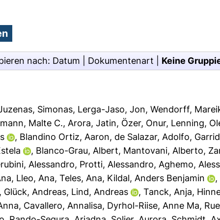
pieren nach:
Datum
|
Dokumentenart
|
Keine Gruppi
Juzenas, Simonas
,
Lerga-Jaso, Jon
,
Wendorff, Marei
mann, Malte C.
,
Arora, Jatin
,
Özer, Onur
,
Lenning, Ol
rs
,
Blandino Ortiz, Aaron
,
de Salazar, Adolfo
,
Garri
stela
,
Blanco-Grau, Albert
,
Mantovani, Alberto
,
Za
rubini, Alessandro
,
Protti, Alessandro
,
Aghemo, Aless
Ana
,
Lleo, Ana
,
Teles, Ana
,
Kildal, Anders Benjamin
,
Glück, Andreas
,
Lind, Andreas
,
Tanck, Anja
,
Hinne
Anna
,
Cavallero, Annalisa
,
Dyrhol-Riise, Anne Ma
,
Rue
io
,
Rando-Segura, Ariadna
,
Solier, Aurora
,
Schmidt, Ax