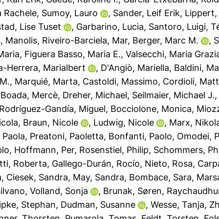
a Rachele
,
Sumoy, Lauro
,
Sander, Leif Erik
,
Lippert,
tad, Lise Tuset
,
Garbarino, Lucia
,
Santoro, Luigi
,
Té
, Manolis
,
Riveiro-Barciela, Mar
,
Berger, Marc M.
,
S
Maria
,
Figuera Basso, Maria E.
,
Valsecchi, Maria Grazi
-Herrera, Marialbert
,
D'Angiò, Mariella
,
Baldini, Ma
 M.
,
Marquié, Marta
,
Castoldi, Massimo
,
Cordioli, Matt
,
Boada, Mercè
,
Dreher, Michael
,
Seilmaier, Michael J.
Rodríguez-Gandía, Miguel
,
Bocciolone, Monica
,
Mioz
cola
,
Braun, Nicole
,
Ludwig, Nicole
,
Marx, Nikol
, Paola
,
Preatoni, Paoletta
,
Bonfanti, Paolo
,
Omodei, P
blo
,
Hoffmann, Per
,
Rosenstiel, Philip
,
Schommers, Phi
tti, Roberta
,
Gallego-Durán, Rocío
,
Nieto, Rosa
,
Carp
a
,
Ciesek, Sandra
,
May, Sandra
,
Bombace, Sara
,
Marsa
Silvano
,
Volland, Sonja
,
Brunak, Søren
,
Raychaudhur
ipke, Stephan
,
Dudman, Susanne
,
Wesse, Tanja
,
Z
nner, Thorsten
,
Pumarola, Tomas
,
Feldt, Torsten
,
Fol