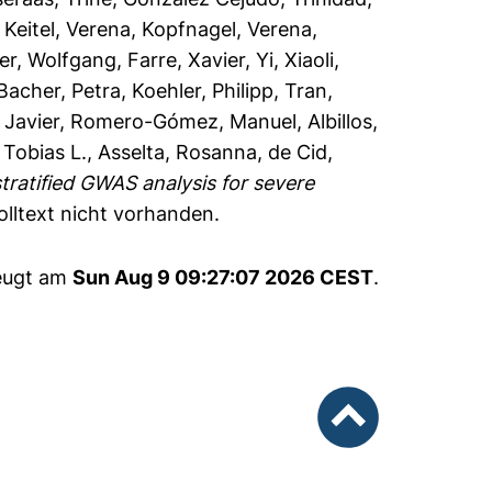
,
Keitel, Verena
,
Kopfnagel, Verena
,
ler, Wolfgang
,
Farre, Xavier
,
Yi, Xiaoli
,
Bacher, Petra
,
Koehler, Philipp
,
Tran,
 Javier
,
Romero-Gómez, Manuel
,
Albillos,
 Tobias L.
,
Asselta, Rosanna
,
de Cid,
stratified GWAS analysis for severe
olltext nicht vorhanden.
zeugt am
Sun Aug 9 09:27:07 2026 CEST
.
nach oben