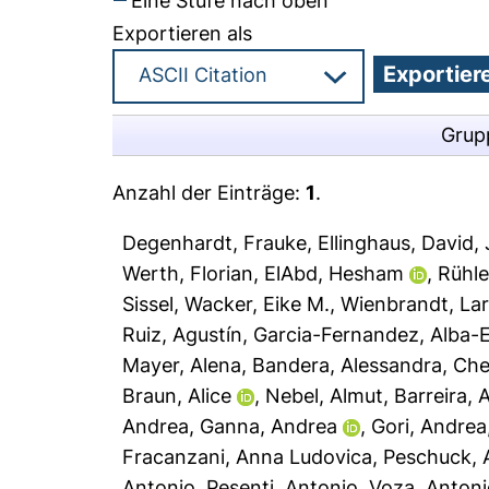
Eine Stufe nach oben
Exportieren als
Grup
Anzahl der Einträge:
1
.
Degenhardt, Frauke
,
Ellinghaus, David
,
Werth, Florian
,
ElAbd, Hesham
,
Rühle
Sissel
,
Wacker, Eike M.
,
Wienbrandt, La
Ruiz, Agustín
,
Garcia-Fernandez, Alba-E
Mayer, Alena
,
Bandera, Alessandra
,
Che
Braun, Alice
,
Nebel, Almut
,
Barreira, 
Andrea
,
Ganna, Andrea
,
Gori, Andrea
Fracanzani, Anna Ludovica
,
Peschuck, 
Antonio
,
Pesenti, Antonio
,
Voza, Anton