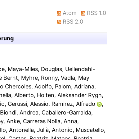
Atom
RSS 1.0
RSS 2.0
erung
ke
,
Maya-Miles, Douglas
,
Uellendahl-
e Bernt
,
Myhre, Ronny
,
Vadla, May
do Chercoles, Adolfo
,
Palom, Adriana
,
nella, Alberto
,
Holten, Aleksander Rygh
,
io
,
Gerussi, Alessio
,
Ramirez, Alfredo
,
,
Biondi, Andrea
,
Caballero-Garralda,
y, Anke
,
Carreras Nolla, Anna
,
llo, Antonella
,
Julià, Antonio
,
Muscatello,
el
,
Cortes, Beatriz
,
Mateos, Beatriz
,