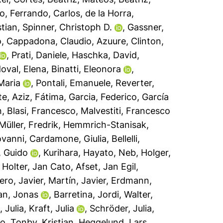
lo
,
Ferrando, Carlos
,
de la Horra,
stian
,
Spinner, Christoph D.
,
Gassner,
o
,
Cappadona, Claudio
,
Azuure, Clinton
,
,
Prati, Daniele
,
Haschka, David
,
oval, Elena
,
Binatti, Eleonora
,
Maria
,
Pontali, Emanuele
,
Reverter,
te
,
Aziz, Fátima
,
Garcia, Federico
,
García
n
,
Blasi, Francesco
,
Malvestiti, Francesco
Müller, Fredrik
,
Hemmrich-Stanisak,
ovanni
,
Cardamone, Giulia
,
Bellelli,
i, Guido
,
Kurihara, Hayato
,
Neb, Holger
,
,
Holter, Jan Cato
,
Afset, Jan Egil
,
ro, Javier
,
Martín, Javier
,
Erdmann,
an, Jonas
,
Barretina, Jordi
,
Walter,
, Julia
,
Kraft, Julia
,
Schröder, Julia
,
do
,
Tonby, Kristian
,
Heggelund, Lars
,