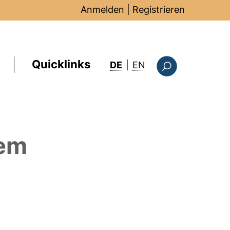
Anmelden
|
Registrieren
Quicklinks
: this page in Englis
DE
|
EN
Suchformular
em