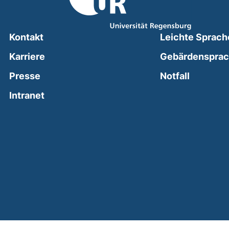
Kontakt
Leichte Sprach
Karriere
Gebärdenspra
(external
Presse
Notfall
(external link, opens in a new window)
Intranet