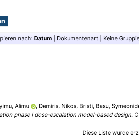
pieren nach:
Datum
|
Dokumentenart
|
Keine Gruppi
yimu, Alimu
,
Demiris, Nikos
,
Bristi, Basu
,
Symeonide
ion phase I dose-escalation model-based design.
Cl
Diese Liste wurde er