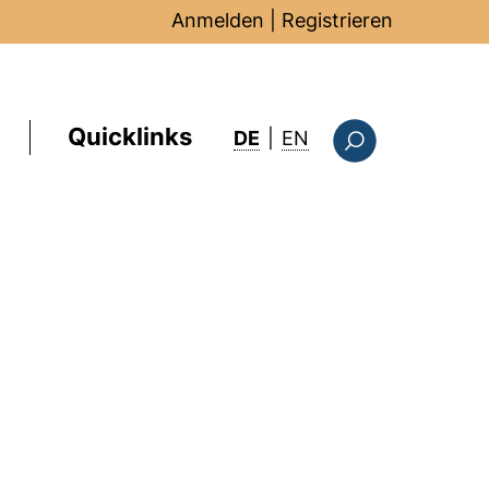
Anmelden
|
Registrieren
Quicklinks
: this page in Englis
DE
|
EN
Suchformular