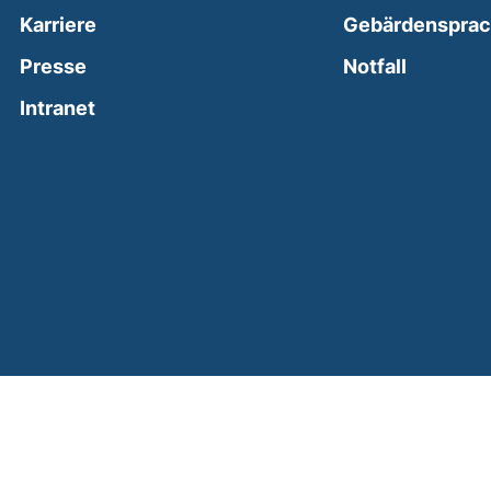
Karriere
Gebärdenspra
(external
Presse
Notfall
(external link, opens in a new window)
Intranet