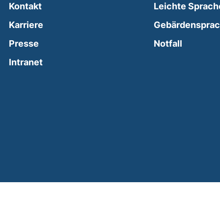
Kontakt
Leichte Sprach
Karriere
Gebärdenspra
(external
Presse
Notfall
(external link, opens in a new window)
Intranet