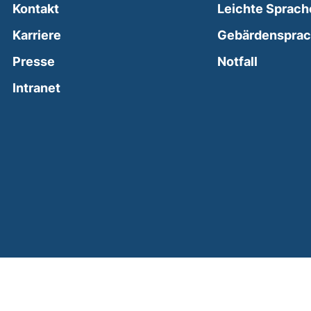
Kontakt
Leichte Sprach
Karriere
Gebärdenspra
(external
Presse
Notfall
(external link, opens in a new window)
Intranet