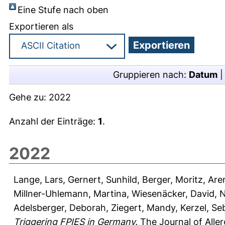
Eine Stufe nach oben
Exportieren als
Gruppieren nach:
Datum
Gehe zu:
2022
Anzahl der Einträge:
1
.
2022
Lange, Lars
,
Gernert, Sunhild
,
Berger, Moritz
,
Aren
Millner-Uhlemann, Martina
,
Wiesenäcker, David
,
N
Adelsberger, Deborah
,
Ziegert, Mandy
,
Kerzel, Se
Triggering FPIES in Germany.
The Journal of Aller