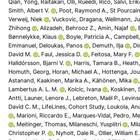
Qian, Yong
,
Raitakari, Olli
,
Rueedi, Rico
,
Salvi, Erik
Smith, Albert V.
,
Poot, Raymond A.
,
St Pourcain
Verweij, Niek
,
Vuckovic, Dragana
,
Wellmann, J
Zhihong
,
Alizadeh, Behrooz Z.
,
Amin, Najaf
,
Bønnelykke, Klaus
,
Boyle, Patricia A.
,
Campbell,
Emmanuel
,
Deloukas, Panos
,
Demuth, Ilja
,
Di
David M.
,
Faul, Jessica D.
,
Feitosa, Mary F.
Halldórsson, Bjarni V.
,
Harris, Tamara B.
,
Heath
Homuth, Georg
,
Horan, Michael A.
,
Hottenga, Jo
Astanand
,
Kaakinen, Marika A.
,
Kähönen, Mika
Lambertus A. L. M.
,
Kolcic, Ivana
,
Koskinen, 
Antti
,
Launer, Lenore J.
,
Lebreton, Maël P.
,
Levins
David C. M.
,
LifeLines, Cohort Study
,
Loukola, An
,
Marioni, Riccardo E.
,
Marques-Vidal, Pedro
,
Me
,
Meitinger, Thomas
,
Milaneschi, Yusplitri
,
Mila
Christopher P.
,
Nyholt, Dale R.
,
Ollier, William E.