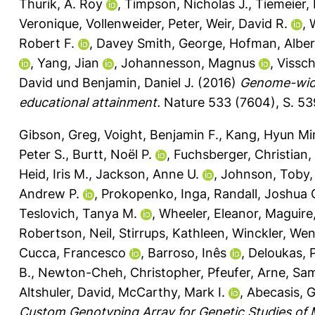
Thurik, A. Roy
,
Timpson, Nicholas J.
,
Tiemeier,
Veronique
,
Vollenweider, Peter
,
Weir, David R.
,
Robert F.
,
Davey Smith, George
,
Hofman, Alber
,
Yang, Jian
,
Johannesson, Magnus
,
Vissch
David
und
Benjamin, Daniel J.
(2016)
Genome-wide 
educational attainment.
Nature 533 (7604), S. 5
Gibson, Greg
,
Voight, Benjamin F.
,
Kang, Hyun Mi
Peter S.
,
Burtt, Noël P.
,
Fuchsberger, Christian
,
Heid, Iris M.
,
Jackson, Anne U.
,
Johnson, Toby
Andrew P.
,
Prokopenko, Inga
,
Randall, Joshua 
Teslovich, Tanya M.
,
Wheeler, Eleanor
,
Maguire
Robertson, Neil
,
Stirrups, Kathleen
,
Winckler, We
Cucca, Francesco
,
Barroso, Inês
,
Deloukas, 
B.
,
Newton-Cheh, Christopher
,
Pfeufer, Arne
,
Sam
Altshuler, David
,
McCarthy, Mark I.
,
Abecasis, 
Custom Genotyping Array for Genetic Studies of M