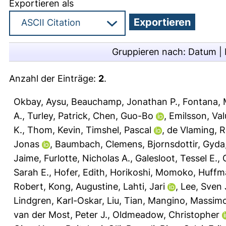
Exportieren als
Gruppieren nach:
Datum
|
Anzahl der Einträge:
2
.
Okbay, Aysu
,
Beauchamp, Jonathan P.
,
Fontana, 
A.
,
Turley, Patrick
,
Chen, Guo-Bo
,
Emilsson, Val
K.
,
Thom, Kevin
,
Timshel, Pascal
,
de Vlaming, 
Jonas
,
Baumbach, Clemens
,
Bjornsdottir, Gyda
Jaime
,
Furlotte, Nicholas A.
,
Galesloot, Tessel E.
,
Sarah E.
,
Hofer, Edith
,
Horikoshi, Momoko
,
Huffma
Robert
,
Kong, Augustine
,
Lahti, Jari
,
Lee, Sven 
Lindgren, Karl-Oskar
,
Liu, Tian
,
Mangino, Massim
van der Most, Peter J.
,
Oldmeadow, Christopher