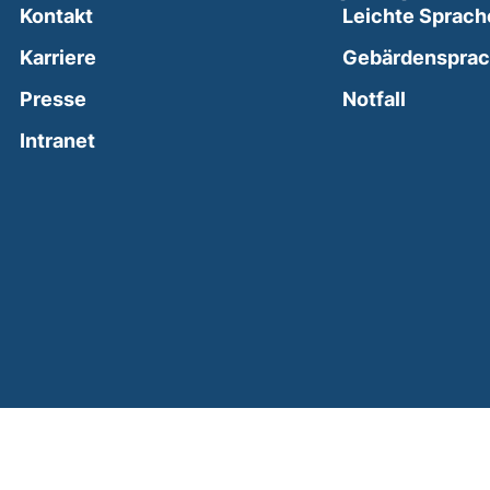
Kontakt
Leichte Sprach
Karriere
Gebärdenspra
(external
Presse
Notfall
(external link, opens in a new window)
Intranet