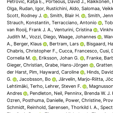
Petrovic, Katja E.
,
Porteous, David J.
,
Räikkönen, 
Olga
,
Rudan, Igor
,
Rustichini, Aldo
,
Salomaa, Veik
Scott, Rodney J.
,
Smith, Blair H.
,
Smith, Jenn
Strauch, Konstantin
,
Terracciano, Antonio
,
Tobi
van Rooij, Frank J. A.
,
Venturini, Cristina
,
Vinkh
Judith M.
,
Vozzi, Diego
,
Waage, Johannes
,
Ware
A.
,
Berger, Klaus
,
Bertram, Lars
,
Bisgaard, H
Chabris, Christopher F.
,
Cucca, Francesco
,
Cusi, 
Cornelia M.
,
Eriksson, Johan G.
,
Franke, Bar
Gieger, Christian
,
Grabe, Hans-Jörgen
,
Gratten
der Harst, Pim
,
Hayward, Caroline
,
Hinds, David
G.
,
Jacobsson, Bo
,
Järvelin, Marjo-Riitta
,
Jöc
Lehtimäki, Terho
,
Lehrer, Steven F.
,
Magnusson,
Andres
,
Pendleton, Neil
,
Penninx, Brenda W. J. 
Ozren
,
Posthuma, Danielle
,
Power, Christine
,
Prov
Schmidt, Reinhold
,
Sørensen, Thorkild I. A.
,
Spect