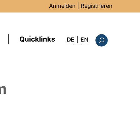
Anmelden
|
Registrieren
Quicklinks
: this page in Englis
DE
|
EN
Suchformular
m