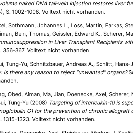
volume naked DNA tail‐vein injection restores liver f
), S. 1002-1008.
Volltext nicht vorhanden.
el
,
Sothmann, Johannes L.
,
Loss, Martin
,
Farkas, St
Aiman
,
Bein, Thomas
,
Geissler, Edward K.
,
Scherer, Ma
munosuppression in Liver Transplant Recipients wit
S. 356-367.
Volltext nicht vorhanden.
ui, Tung-Yu
,
Schnitzbauer, Andreas A.
,
Schlitt, Hans-
ion: Is there any reason to reject “unwanted” organs?
Sc
rhanden.
ng
,
Obed, Aiman
,
Ma, Jian
,
Doenecke, Axel
,
Scherer, 
ui, Tung‐Yu
(2008)
Targeting of interleukin‐10 is su
lobulin G1 for the prevention of chronic allograft d
S. 1315-1323.
Volltext nicht vorhanden.
 Evelyn
,
Doenecke, Axel
,
Steinbauer, Markus
,
J. Schli