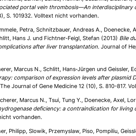
ciated portal vein thrombosis—An interdisciplinary cl
), S. 101932.
Volltext nicht vorhanden.
mmele, Petra
,
Schnitzbauer, Andreas A.
,
Doenecke, A
hlitt, Hans J.
und
Fichtner-Feigl, Stefan
(2013)
Bile d
mplications after liver transplantation.
Journal of He
erer, Marcus N.
,
Schlitt, Hans‐Jürgen
und
Geissler, 
herapy: comparison of expression levels after plasmid
The Journal of Gene Medicine 12 (10), S. 810-817.
Vol
cherer, Marcus N.
,
Tsui, Tung Y.
,
Doenecke, Axel
,
Lor
rogenase deficiency: a contraindication for living d
 nicht vorhanden.
er, Philipp
,
Slowik, Przemyslaw
,
Piso, Pompiliu
,
Geiss