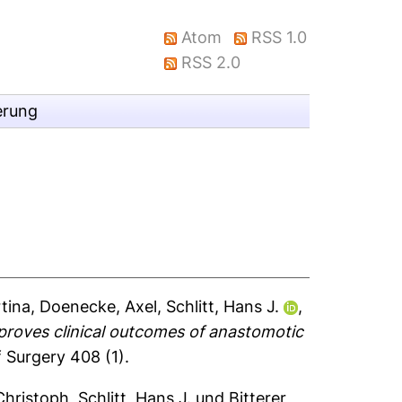
Atom
RSS 1.0
RSS 2.0
erung
rtina
,
Doenecke, Axel
,
Schlitt, Hans J.
,
proves clinical outcomes of anastomotic
 Surgery 408 (1).
Christoph
,
Schlitt, Hans J.
und
Bitterer,