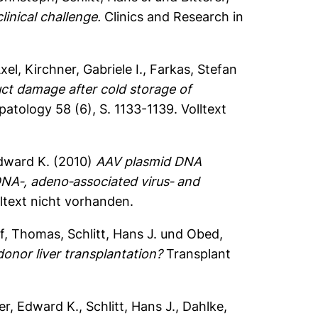
inical challenge.
Clinics and Research in
xel
,
Kirchner, Gabriele I.
,
Farkas, Stefan
uct damage after cold storage of
patology 58 (6), S. 1133-1139.
Volltext
Edward K.
(2010)
AAV plasmid DNA
 DNA‐, adeno‐associated virus‐ and
ltext nicht vorhanden.
f, Thomas
,
Schlitt, Hans J.
und
Obed,
onor liver transplantation?
Transplant
ler, Edward K.
,
Schlitt, Hans J.
,
Dahlke,