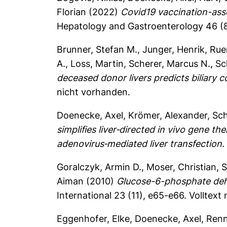
Florian
(2022)
Covid19 vaccination-asso
Hepatology and Gastroenterology 46 (8
Brunner, Stefan M.
,
Junger, Henrik
,
Rue
A.
,
Loss, Martin
,
Scherer, Marcus N.
,
Sc
deceased donor livers predicts biliary co
nicht vorhanden.
Doenecke, Axel
,
Krömer, Alexander
,
Sch
simplifies liver‐directed in vivo gene t
adenovirus‐mediated liver transfection.
Goralczyk, Armin D.
,
Moser, Christian
,
S
Aiman
(2010)
Glucose-6-phosphate dehyd
International 23 (11), e65-e66.
Volltext
Eggenhofer, Elke
,
Doenecke, Axel
,
Renn