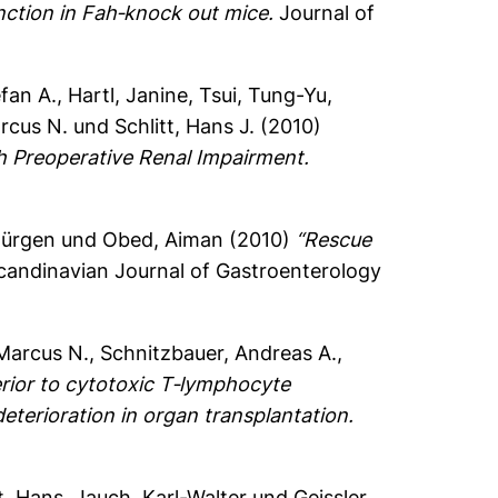
unction in Fah‐knock out mice.
Journal of
efan A.
,
Hartl, Janine
,
Tsui, Tung-Yu
,
rcus N.
und
Schlitt, Hans J.
(2010)
h Preoperative Renal Impairment.
Jürgen
und
Obed, Aiman
(2010)
“Rescue
andinavian Journal of Gastroenterology
Marcus N.
,
Schnitzbauer, Andreas A.
,
perior to cytotoxic T‐lymphocyte
eterioration in organ transplantation.
tt, Hans
,
Jauch, Karl-Walter
und
Geissler,