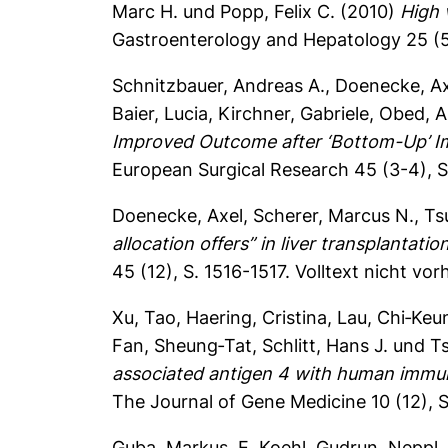
Marc H.
und
Popp, Felix C.
(2010)
High 
Gastroenterology and Hepatology 25 (5
Schnitzbauer, Andreas A.
,
Doenecke, Ax
Baier, Lucia
,
Kirchner, Gabriele
,
Obed, 
Improved Outcome after ‘Bottom-Up’ Im
European Surgical Research 45 (3-4), 
Doenecke, Axel
,
Scherer, Marcus N.
,
Ts
allocation offers” in liver transplantat
45 (12), S. 1516-1517.
Volltext nicht vo
Xu, Tao
,
Haering, Cristina
,
Lau, Chi‐Keu
Fan, Sheung‐Tat
,
Schlitt, Hans J.
und
Ts
associated antigen 4 with human immunog
The Journal of Gene Medicine 10 (12), 
Guba, Markus
,
E. Koehl, Gudrun
,
Neppl,