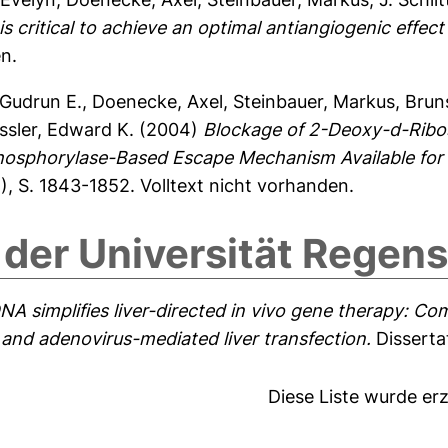
s critical to achieve an optimal antiangiogenic effect
en.
 Gudrun E.
,
Doenecke, Axel
,
Steinbauer, Markus
,
Bruns
ssler, Edward K.
(2004)
Blockage of 2-Deoxy-d-Ribo
osphorylase-Based Escape Mechanism Available for 
5), S. 1843-1852.
Volltext nicht vorhanden.
 der Universität Regen
A simplifies liver-directed in vivo gene therapy: Com
and adenovirus-mediated liver transfection.
Disserta
Diese Liste wurde e