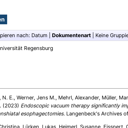
pieren nach:
Datum
|
Dokumentenart
|
Keine Gruppi
Universität Regensburg
 N. E.
,
Werner, Jens M.
,
Mehrl, Alexander
,
Müller, Ma
.
(2023)
Endoscopic vacuum therapy significantly im
ranshiatal esophagectomies.
Langenbeck's Archives of
Christina
,
Lürken, Lukas
,
Heimerl, Susanne
,
Eissnert, 