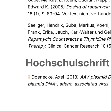
Edward K.
(2005)
Dosing of rapamycin i
18 (1), S. 89-94.
Volltext nicht vorhand
Seeliger, Hendrik
,
Guba, Markus
,
Koehl,
Frank, Erika
,
Jauch, Karl-Walter
und
Gei
Rapamycin Counteracts a Thymidine Ph
Therapy.
Clinical Cancer Research 10 (
Hochschulschrift
Doenecke, Axel
(2013)
AAV-plasmid DN
plasmid DNA-, adeno-associated virus- 