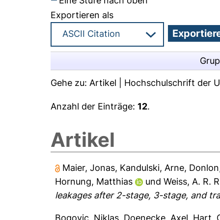
Eine Stufe nach oben
Exportieren als
Grup
Gehe zu:
Artikel
|
Hochschulschrift der 
Anzahl der Einträge:
12
.
Artikel
Maier, Jonas
,
Kandulski, Arne
,
Donlon,
Hornung, Matthias
und
Weiss, A. R. R
leakages after 2-stage, 3-stage, and t
Bogovic, Niklas
,
Doenecke, Axel
,
Hart, 