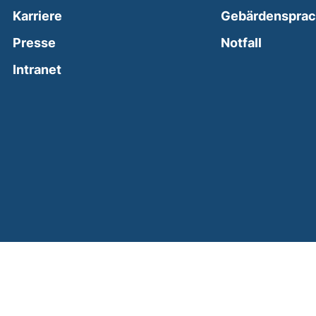
Karriere
Gebärdenspra
(external
Presse
Notfall
(external link, opens in a new window)
Intranet