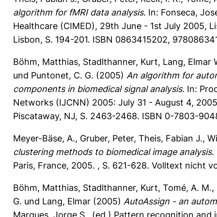
algorithm for fMRI data analysis.
In:
Fonseca, Jos
Healthcare (CIMED), 29th June - 1st July 2005, L
Lisbon, S. 194-201. ISBN 0863415202, 978086341
Böhm, Matthias
,
Stadlthanner, Kurt
,
Lang, Elmar 
und
Puntonet, C. G.
(2005)
An algorithm for auto
components in biomedical signal analysis.
In: Pro
Networks (IJCNN) 2005: July 31 - August 4, 2005
Piscataway, NJ, S. 2463-2468. ISBN 0-7803-9048
Meyer-Bäse, A.
,
Gruber, Peter
,
Theis, Fabian J.
,
Wi
clustering methods to biomedical image analysis.
Paris, France, 2005. , S. 621-628. Volltext nicht 
Böhm, Matthias
,
Stadlthanner, Kurt
,
Tomé, A. M.
,
G.
und
Lang, Elmar
(2005)
AutoAssign - an autom
Marques, Jorge S.
, (ed.) Pattern recognition and