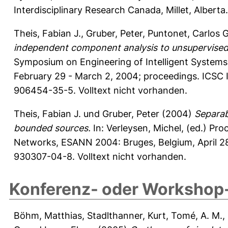
Interdisciplinary Research Canada, Millet, Albert
Theis, Fabian J.
,
Gruber, Peter
,
Puntonet, Carlos G
independent component analysis to unsupervised 
Symposium on Engineering of Intelligent Systems,
February 29 - March 2, 2004; proceedings. ICSC In
906454-35-5. Volltext nicht vorhanden.
Theis, Fabian J.
und
Gruber, Peter
(2004)
Separab
bounded sources.
In:
Verleysen, Michel
, (ed.) Pr
Networks, ESANN 2004: Bruges, Belgium, April 28 
930307-04-8. Volltext nicht vorhanden.
Konferenz- oder Workshop-
Böhm, Matthias
,
Stadlthanner, Kurt
,
Tomé, A. M.
,