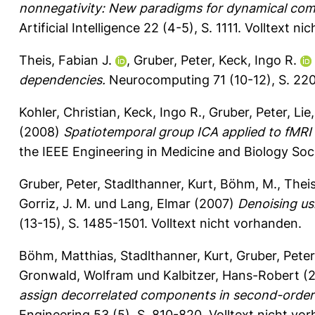
nonnegativity: New paradigms for dynamical comp
Artificial Intelligence 22 (4-5), S. 1111.
Volltext ni
Theis, Fabian J.
,
Gruber, Peter
,
Keck, Ingo R.
dependencies.
Neurocomputing 71 (10-12), S. 22
Kohler, Christian
,
Keck, Ingo R.
,
Gruber, Peter
,
Lie
(2008)
Spatiotemporal group ICA applied to fMRI 
the IEEE Engineering in Medicine and Biology S
Gruber, Peter
,
Stadlthanner, Kurt
,
Böhm, M.
,
Theis
Gorriz, J. M.
und
Lang, Elmar
(2007)
Denoising us
(13-15), S. 1485-1501.
Volltext nicht vorhanden.
Böhm, Matthias
,
Stadlthanner, Kurt
,
Gruber, Peter
Gronwald, Wolfram
und
Kalbitzer, Hans-Robert
(
assign decorrelated components in second-order 
Engineering 53 (5), S. 810-820.
Volltext nicht vo