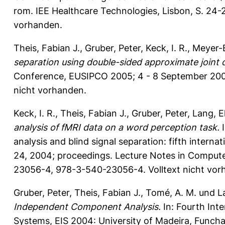
rom. IEE Healthcare Technologies, Lisbon, S. 24
vorhanden.
Theis, Fabian J.
,
Gruber, Peter
,
Keck, I. R.
,
Meyer-B
separation using double-sided approximate joint d
Conference, EUSIPCO 2005; 4 - 8 September 2005,
nicht vorhanden.
Keck, I. R.
,
Theis, Fabian J.
,
Gruber, Peter
,
Lang, E
analysis of fMRI data on a word perception task.
I
analysis and blind signal separation: fifth inter
24, 2004; proceedings. Lecture Notes in Computer
23056-4, 978-3-540-23056-4. Volltext nicht vor
Gruber, Peter
,
Theis, Fabian J.
,
Tomé, A. M.
und
L
Independent Component Analysis.
In: Fourth Int
Systems, EIS 2004: University of Madeira, Funcha