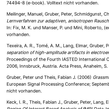
74494-8 (e-book). Volltext nicht vorhanden.
Meilinger, Manuel
,
Gruber, Peter
,
Schmidgunst, Ch
Lernverfahren zur adaptiven, anisotropen Rausc
In:
Fix, M. K.
und
Manser, P.
und
Mini, Roberto
, (
vorhanden.
Texeira, A. R.
,
Tomé, A. M.
,
Lang, Elmar
,
Gruber, P
separation of high-amplitude artifacts in electro
Proceedings of the Fourth IASTED International C
2006, Innsbruck, Austria. Acta Press, Anaheim, S
Gruber, Peter
und
Theis, Fabian J.
(2006)
Grassma
European Signal Processing Conference; September
nicht vorhanden.
Keck, I. R.
,
Theis, Fabian J.
,
Gruber, Peter
,
Lang, E
Region Of Interest Based Analysis of fMRI Data.
In