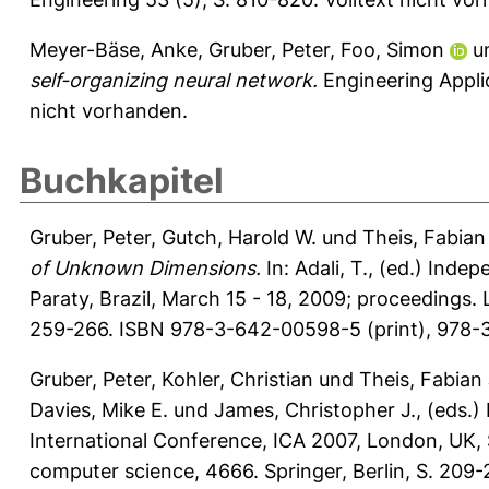
Meyer-Bäse, Anke
,
Gruber, Peter
,
Foo, Simon
u
self-organizing neural network.
Engineering Applica
nicht vorhanden.
Buchkapitel
Gruber, Peter
,
Gutch, Harold W.
und
Theis, Fabian 
of Unknown Dimensions.
In:
Adali, T.
, (ed.) Inde
Paraty, Brazil, March 15 - 18, 2009; proceedings. 
259-266. ISBN 978-3-642-00598-5 (print), 978-3
Gruber, Peter
,
Kohler, Christian
und
Theis, Fabian 
Davies, Mike E.
und
James, Christopher J.
, (eds.
International Conference, ICA 2007, London, UK, 
computer science, 4666. Springer, Berlin, S. 20