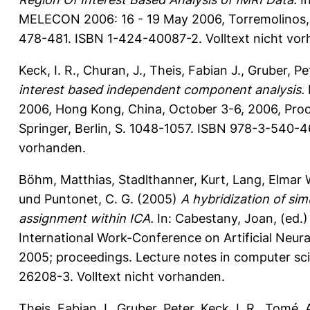
MELECON 2006: 16 - 19 May 2006, Torremolinos, M
478-481. ISBN 1-424-40087-2. Volltext nicht vo
Keck, I. R.
,
Churan, J.
,
Theis, Fabian J.
,
Gruber, Pe
interest based independent component analysis.
2006, Hong Kong, China, October 3-6, 2006, Proc
Springer, Berlin, S. 1048-1057. ISBN 978-3-540-4
vorhanden.
Böhm, Matthias
,
Stadlthanner, Kurt
,
Lang, Elmar 
und
Puntonet, C. G.
(2005)
A hybridization of si
assignment within ICA.
In:
Cabestany, Joan
, (ed.
International Work-Conference on Artificial Neur
2005; proceedings. Lecture notes in computer sci
26208-3. Volltext nicht vorhanden.
Theis, Fabian J.
,
Gruber, Peter
,
Keck, I. R.
,
Tomé, A