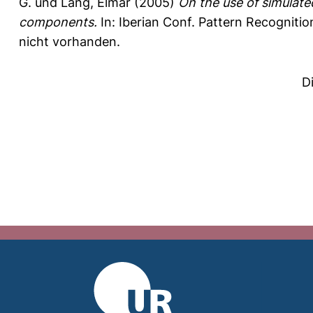
G.
und
Lang, Elmar
(2005)
On the use of simulate
components.
In: Iberian Conf. Pattern Recognition
nicht vorhanden.
D