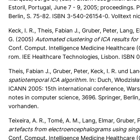
Estoril, Portugal, June 7 - 9, 2005; proceedings. 
Berlin, S. 75-82. ISBN 3-540-26154-0. Volltext n
Keck, I. R.
,
Theis, Fabian J.
,
Gruber, Peter
,
Lang, E
G.
(2005)
Automated clustering of ICA results for 
Conf. Comput. Intelligence Medicine Healthcare (
rom. IEE Healthcare Technologies, Lisbon. ISBN
Theis, Fabian J.
,
Gruber, Peter
,
Keck, I. R.
und
Lan
spatiotemporal ICA algorithm.
In:
Duch, Włodzisł
ICANN 2005: 15th international conference, Wars
notes in computer science, 3696. Springer, Berli
vorhanden.
Teixeira, A. R.
,
Tomé, A. M.
,
Lang, Elmar
,
Gruber, 
artefacts from electroencephalograms using singu
Conf. Comput. Intelligence Medicine Healthcare (