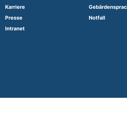
Karriere
Gebärdenspra
(external
Presse
Notfall
(external link, opens in a new window)
Intranet