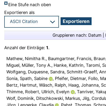
Eine Stufe nach oben
Exportieren als
Gruppieren nach:
Datum
|
Anzahl der Einträge:
1
.
Mathew, Nimitha R.
,
Baumgartner, Francis
,
Braun
Miguel
,
Müller, Tony A.
,
Hanke, Kathrin
,
Taromi, S
Wolfgang
,
Duquesne, Sandra
,
Schmitt-Graeff, An
Sonia
,
Spath, Sabine
,
Pfeifer, Dietmar
,
Follo, Ma
Bertz, Hartmut
,
Wäsch, Ralph
,
Haag, Johanna
,
Sc
Thimme, Robert
,
Ullrich, Evelyn
,
Tanriver, Yaku
Wolf, Dominik
,
Ditschkowski, Markus
,
Jilg, Cordul
Jörg
,
Lengerke, Claudia
,
Pabst, Thomas
,
Schro