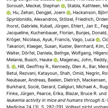
Soroush
,
Meckel, Stephan
,
Stabla, Kathleen
,
Me
,
Hu, Zehan
,
Dengjel, Joern
,
Hackanson, Björ
Spyridonidis, Alexandros
,
Stölzel, Friedrich
,
Ordem
Ihorst, Gabriele
,
Kuball, Jürgen
,
Ehlert, Jan E.
,
Feg
Jacqueline
,
Kuchenbauer, Florian
,
Bunjes, Donald
Kröger, Nicolaus
,
Ayuk, Francis
,
Vago, Luca
,
Cic
Takanori
,
Klaeger, Susan
,
Kuster, Bernhard
,
Kim, 
Walter
,
Dörfel, Daniela
,
Bethge, Wolfgang
,
Hilgend
Melanie
,
Busch, Hauke
,
Magenau, John
,
Reddy,
S.
,
Hill, Geoffrey R.
,
Kennedy, Glen A.
,
Bar, Mer
Betul
,
Rezvani, Katayoun
,
Shah, Omid
,
Negrin, Ro
Neubauer, Andreas
,
Beelen, Dietrich
,
Mackensen,
Burkhard
,
Socié, Gerard
,
Caligiuri, Michael A.
,
Rugg
Finke, Jürgen
,
Pearce, Erika
,
Blazar, Bruce R.
und
leukemia activity in mice and humans through IL-
Medicine 24 (3), S. 282-291.
Volltext nicht vorha