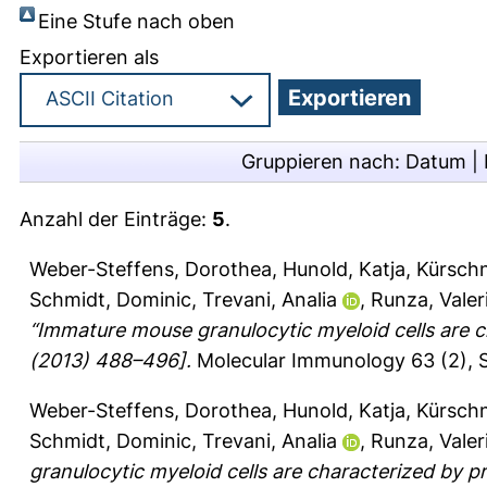
Eine Stufe nach oben
Exportieren als
Gruppieren nach:
Datum
|
Anzahl der Einträge:
5
.
Weber-Steffens, Dorothea
,
Hunold, Katja
,
Kürsch
Schmidt, Dominic
,
Trevani, Analia
,
Runza, Valeri
“Immature mouse granulocytic myeloid cells are c
(2013) 488–496].
Molecular Immunology 63 (2), 
Weber-Steffens, Dorothea
,
Hunold, Katja
,
Kürsch
Schmidt, Dominic
,
Trevani, Analia
,
Runza, Valeri
granulocytic myeloid cells are characterized by pr