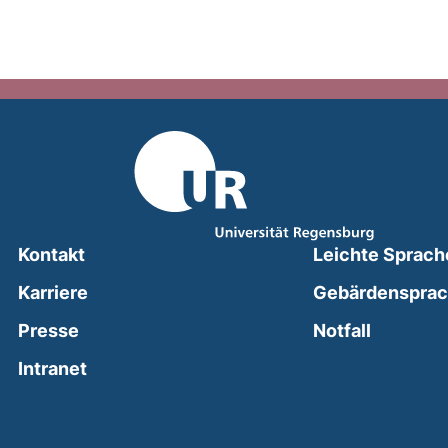
Kontakt
Leichte Sprach
Karriere
Gebärdenspra
(external
Presse
Notfall
(external link, opens in a new window)
Intranet