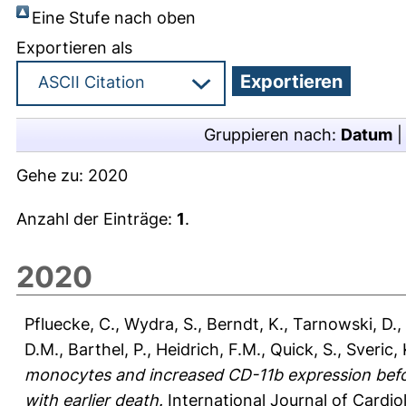
Eine Stufe nach oben
Exportieren als
Gruppieren nach:
Datum
Gehe zu:
2020
Anzahl der Einträge:
1
.
2020
Pfluecke, C.
,
Wydra, S.
,
Berndt, K.
,
Tarnowski, D.
,
D.M.
,
Barthel, P.
,
Heidrich, F.M.
,
Quick, S.
,
Sveric,
monocytes and increased CD-11b expression befor
with earlier death.
International Journal of Cardio