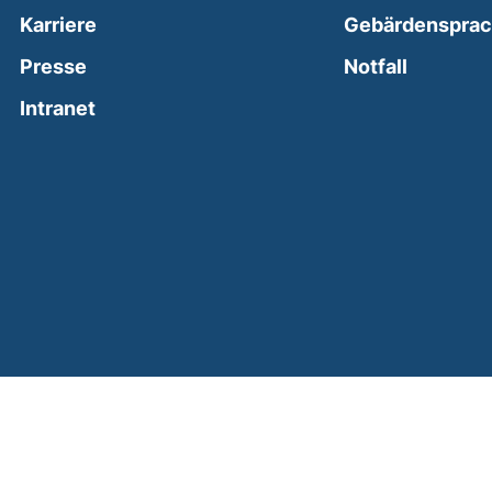
Karriere
Gebärdenspra
(external
Presse
Notfall
(external link, opens in a new window)
Intranet