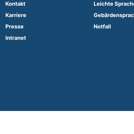
Kontakt
Leichte Sprach
Karriere
Gebärdenspra
(external
Presse
Notfall
(external link, opens in a new window)
Intranet