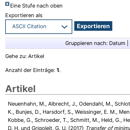
Eine Stufe nach oben
Exportieren als
Gruppieren nach:
Datum
|
Gehe zu:
Artikel
Anzahl der Einträge:
1
.
Artikel
Neuenhahn, M.
,
Albrecht, J.
,
Odendahl, M.
,
Schlot
K.
,
Bunjes, D.
,
Harsdorf, S.
,
Weissinger, E. M.
,
Menz
Kobbe, G.
,
Schroeder, T.
,
Schmitt, M.
,
Held, G.
,
He
D. H.
und
Grigoleit, G. U.
(2017)
Transfer of minima