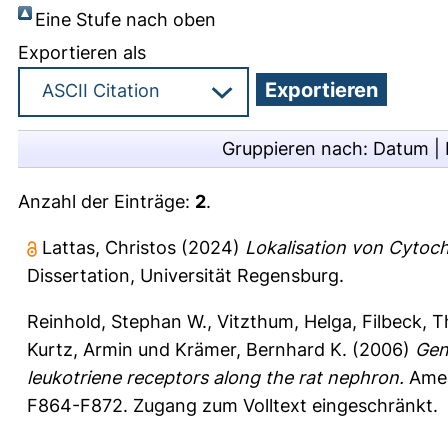
Eine Stufe nach oben
Exportieren als
Gruppieren nach:
Datum
|
Anzahl der Einträge:
2
.
Lattas, Christos
(2024)
Lokalisation von Cytoc
Dissertation, Universität Regensburg.
Reinhold, Stephan W.
,
Vitzthum, Helga
,
Filbeck, 
Kurtz, Armin
und
Krämer, Bernhard K.
(2006)
Gen
leukotriene receptors along the rat nephron.
Ameri
F864-F872.
Zugang zum Volltext eingeschränkt.