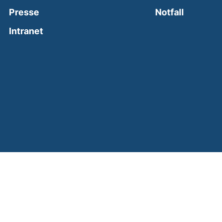
(external
Presse
Notfall
(external link, opens in a new window)
Intranet