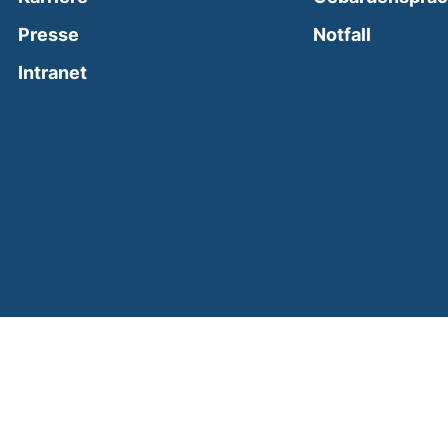
(external
Presse
Notfall
(external link, opens in a new window)
Intranet