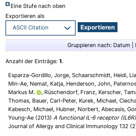
Eine Stufe nach oben
Exportieren als
Gruppieren nach:
Datum
|
Anzahl der Einträge:
1
.
Esparza-Gordillo, Jorge
,
Schaarschmidt, Heidi
,
Li
Min-Ae
,
Nemat, Katja
,
Henderson, John
,
Paternos
Markus M.
,
Rüschendorf, Franz
,
Kerscher, Tam
Thomas
,
Bauer, Carl-Peter
,
Kurek, Michael
,
Ciech
Kabesch, Michael
,
Hubner, Norbert
,
Abecasis, Go
Young-Ae
(2013)
A functional IL-6 receptor (IL6R) 
Journal of Allergy and Clinical Immunology 132 (2