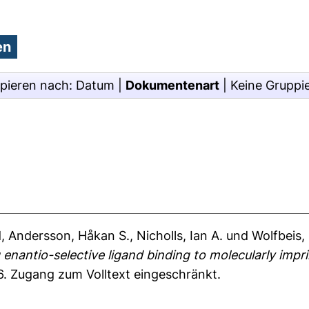
pieren nach:
Datum
|
Dokumentenart
|
Keine Gruppi
d
,
Andersson, Håkan S.
,
Nicholls, Ian A.
und
Wolfbeis,
g enantio-selective ligand binding to molecularly impr
6.
Zugang zum Volltext eingeschränkt.