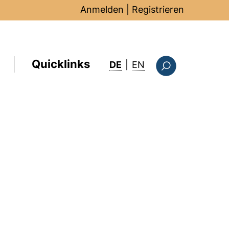
Anmelden
|
Registrieren
Quicklinks
: this page in Englis
DE
|
EN
Suchformular
m