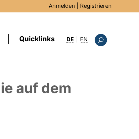
Anmelden
|
Registrieren
Quicklinks
: this page in Englis
DE
|
EN
Suchformular
ie
auf dem