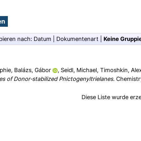
pieren nach:
Datum
|
Dokumentenart
|
Keine Gruppi
phie
,
Balázs, Gábor
,
Seidl, Michael
,
Timoshkin, Ale
es of Donor‐stabilized Pnictogenyltrielanes.
Chemistry
Diese Liste wurde er