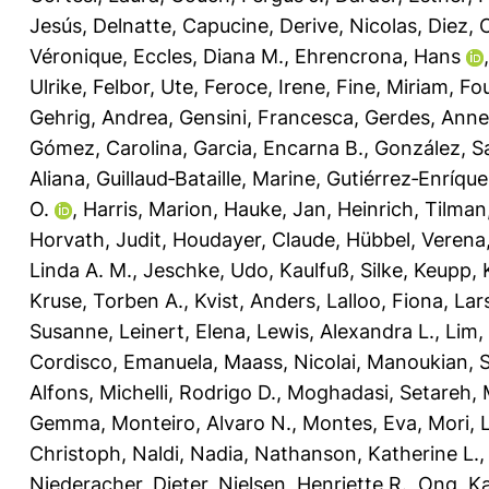
Jesús
,
Delnatte, Capucine
,
Derive, Nicolas
,
Diez, 
Véronique
,
Eccles, Diana M.
,
Ehrencrona, Hans
Ulrike
,
Felbor, Ute
,
Feroce, Irene
,
Fine, Miriam
,
Fou
Gehrig, Andrea
,
Gensini, Francesca
,
Gerdes, Anne
Gómez, Carolina
,
Garcia, Encarna B.
,
González, S
Aliana
,
Guillaud‐Bataille, Marine
,
Gutiérrez‐Enríque
O.
,
Harris, Marion
,
Hauke, Jan
,
Heinrich, Tilman
Horvath, Judit
,
Houdayer, Claude
,
Hübbel, Verena
Linda A. M.
,
Jeschke, Udo
,
Kaulfuß, Silke
,
Keupp, 
Kruse, Torben A.
,
Kvist, Anders
,
Lalloo, Fiona
,
Lar
Susanne
,
Leinert, Elena
,
Lewis, Alexandra L.
,
Lim,
Cordisco, Emanuela
,
Maass, Nicolai
,
Manoukian, 
Alfons
,
Michelli, Rodrigo D.
,
Moghadasi, Setareh
,
Gemma
,
Monteiro, Alvaro N.
,
Montes, Eva
,
Mori, L
Christoph
,
Naldi, Nadia
,
Nathanson, Katherine L.
Niederacher, Dieter
,
Nielsen, Henriette R.
,
Ong, Ka