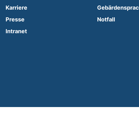
Karriere
Gebärdenspra
(external
Presse
Notfall
(external link, opens in a new window)
Intranet