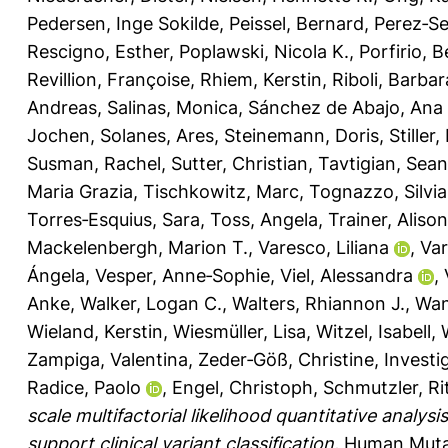
Pedersen, Inge Sokilde
,
Peissel, Bernard
,
Perez‐Se
Rescigno, Esther
,
Poplawski, Nicola K.
,
Porfirio, 
Revillion, Françoise
,
Rhiem, Kerstin
,
Riboli, Barbar
Andreas
,
Salinas, Monica
,
Sánchez de Abajo, Ana
Jochen
,
Solanes, Ares
,
Steinemann, Doris
,
Stiller
Susman, Rachel
,
Sutter, Christian
,
Tavtigian, Sean
Maria Grazia
,
Tischkowitz, Marc
,
Tognazzo, Silvia
Torres‐Esquius, Sara
,
Toss, Angela
,
Trainer, Alison
Mackelenbergh, Marion T.
,
Varesco, Liliana
,
Var
Ángela
,
Vesper, Anne‐Sophie
,
Viel, Alessandra
,
Anke
,
Walker, Logan C.
,
Walters, Rhiannon J.
,
Wan
Wieland, Kerstin
,
Wiesmüller, Lisa
,
Witzel, Isabell
,
Zampiga, Valentina
,
Zeder‐Göß, Christine
,
Investi
Radice, Paolo
,
Engel, Christoph
,
Schmutzler, Ri
scale multifactorial likelihood quantitative anal
support clinical variant classification.
Human Mutat