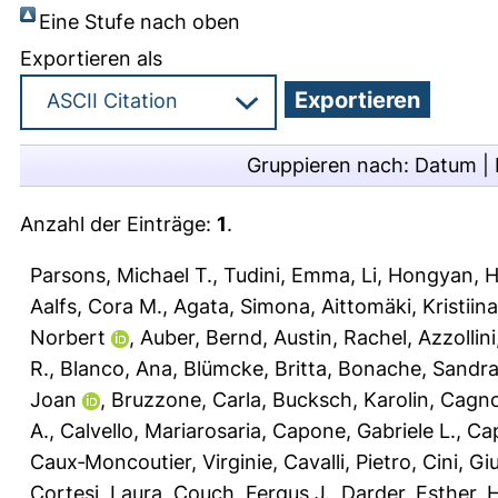
Eine Stufe nach oben
Exportieren als
Gruppieren nach:
Datum
|
Anzahl der Einträge:
1
.
Parsons, Michael T.
,
Tudini, Emma
,
Li, Hongyan
,
H
Aalfs, Cora M.
,
Agata, Simona
,
Aittomäki, Kristiina
Norbert
,
Auber, Bernd
,
Austin, Rachel
,
Azzollin
R.
,
Blanco, Ana
,
Blümcke, Britta
,
Bonache, Sandr
Joan
,
Bruzzone, Carla
,
Bucksch, Karolin
,
Cagnol
A.
,
Calvello, Mariarosaria
,
Capone, Gabriele L.
,
Cap
Caux‐Moncoutier, Virginie
,
Cavalli, Pietro
,
Cini, Giu
Cortesi, Laura
,
Couch, Fergus J.
,
Darder, Esther
,
H