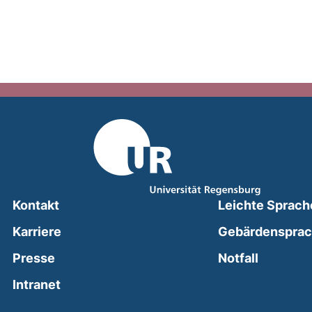
Kontakt
Leichte Sprach
Karriere
Gebärdenspra
(external
Presse
Notfall
(external link, opens in a new window)
Intranet