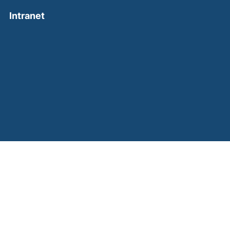
(external link, opens in a new window)
Intranet