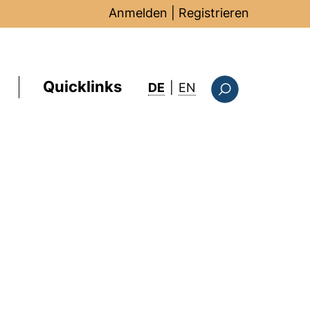
Anmelden
|
Registrieren
Quicklinks
: this page in Englis
DE
|
EN
Suchformular