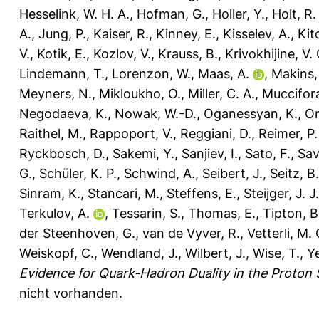
Hesselink, W. H. A.
,
Hofman, G.
,
Holler, Y.
,
Holt, R.
A.
,
Jung, P.
,
Kaiser, R.
,
Kinney, E.
,
Kisselev, A.
,
Kit
V.
,
Kotik, E.
,
Kozlov, V.
,
Krauss, B.
,
Krivokhijine, V. 
Lindemann, T.
,
Lorenzon, W.
,
Maas, A.
,
Makins, 
Meyners, N.
,
Mikloukho, O.
,
Miller, C. A.
,
Muccifora
Negodaeva, K.
,
Nowak, W.-D.
,
Oganessyan, K.
,
Or
Raithel, M.
,
Rappoport, V.
,
Reggiani, D.
,
Reimer, P.
Ryckbosch, D.
,
Sakemi, Y.
,
Sanjiev, I.
,
Sato, F.
,
Savi
G.
,
Schüler, K. P.
,
Schwind, A.
,
Seibert, J.
,
Seitz, B.
Sinram, K.
,
Stancari, M.
,
Steffens, E.
,
Steijger, J. J
Terkulov, A.
,
Tessarin, S.
,
Thomas, E.
,
Tipton, B
der Steenhoven, G.
,
van de Vyver, R.
,
Vetterli, M. 
Weiskopf, C.
,
Wendland, J.
,
Wilbert, J.
,
Wise, T.
,
Ye
Evidence for Quark-Hadron Duality in the Proton
nicht vorhanden.