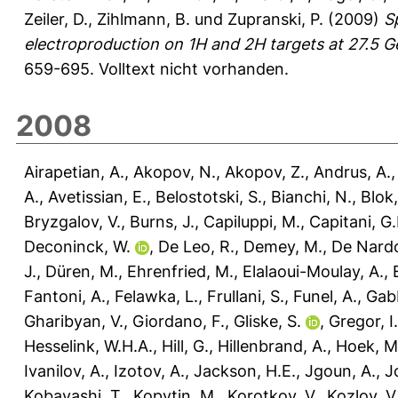
Zeiler, D.
,
Zihlmann, B.
und
Zupranski, P.
(2009)
S
electroproduction on 1H and 2H targets at 27.5 
659-695.
Volltext nicht vorhanden.
2008
Airapetian, A.
,
Akopov, N.
,
Akopov, Z.
,
Andrus, A.
A.
,
Avetissian, E.
,
Belostotski, S.
,
Bianchi, N.
,
Blok,
Bryzgalov, V.
,
Burns, J.
,
Capiluppi, M.
,
Capitani, G.
Deconinck, W.
,
De Leo, R.
,
Demey, M.
,
De Nardo
J.
,
Düren, M.
,
Ehrenfried, M.
,
Elalaoui-Moulay, A.
,
Fantoni, A.
,
Felawka, L.
,
Frullani, S.
,
Funel, A.
,
Gabb
Gharibyan, V.
,
Giordano, F.
,
Gliske, S.
,
Gregor, I
Hesselink, W.H.A.
,
Hill, G.
,
Hillenbrand, A.
,
Hoek, M
Ivanilov, A.
,
Izotov, A.
,
Jackson, H.E.
,
Jgoun, A.
,
J
Kobayashi, T.
,
Kopytin, M.
,
Korotkov, V.
,
Kozlov, V