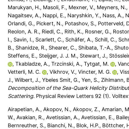
Marukyan, H.
,
Masoli, F.
,
Mexner, V.
,
Meyners, N.
,
Nagaitsev, A.
,
Nappi, E.
,
Naryshkin, Y.
,
Nass, A.
,
N
Orlandi, G.
,
Pickert, N.
,
Potashov, S.
,
Potterveld, D
Reolon, A. R.
,
Riedl, C.
,
Rith, K.
,
Rosner, G.
,
Rosto
I.
,
Savin, I.
,
Scarlett, C.
,
Schäfer, A.
,
Schill, C.
,
Schn
B.
,
Shanidze, R.
,
Shearer, C.
,
Shibata, T.-A.
,
Shutov
Steffens, E.
,
Steijger, J. J. M.
,
Stewart, J.
,
Stösslei
,
Tkabladze, A.
,
Trzcinski, A.
,
Tytgat, M.
,
Vand
Vetterli, M. C.
,
Vikhrov, V.
,
Vincter, M. G.
,
Viss
J.
,
Wilbert, J.
,
Ybeles Smit, G.
,
Yen, S.
,
Zihlmann, B
Decomposition of the Sea-Quark Helicity Distribut
Scattering.
Physical Review Letters 92 (1).
Vollte
Airapetian, A.
,
Akopov, N.
,
Akopov, Z.
,
Amarian, M
W.
,
Avakian, R.
,
Avetissian, A.
,
Avetissian, E.
,
Bailey
Bernreuther, S.
,
Bianchi, N.
,
Blok, H.P.
,
Böttcher, 