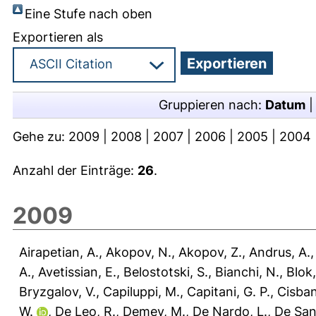
Eine Stufe nach oben
Exportieren als
Gruppieren nach:
Datum
Gehe zu:
2009
|
2008
|
2007
|
2006
|
2005
|
2004
Anzahl der Einträge:
26
.
2009
Airapetian, A.
,
Akopov, N.
,
Akopov, Z.
,
Andrus, A.
A.
,
Avetissian, E.
,
Belostotski, S.
,
Bianchi, N.
,
Blok,
Bryzgalov, V.
,
Capiluppi, M.
,
Capitani, G. P.
,
Cisban
W.
,
De Leo, R.
,
Demey, M.
,
De Nardo, L.
,
De Sanc