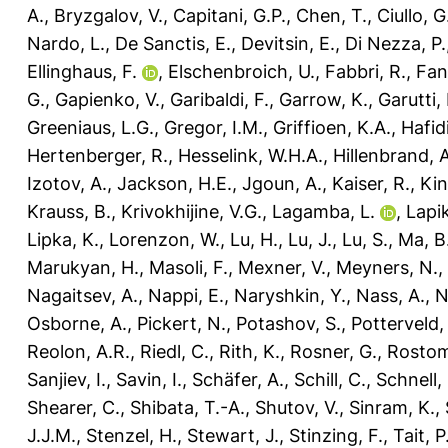
A.
,
Bryzgalov, V.
,
Capitani, G.P.
,
Chen, T.
,
Ciullo, G
Nardo, L.
,
De Sanctis, E.
,
Devitsin, E.
,
Di Nezza, P.
Ellinghaus, F.
,
Elschenbroich, U.
,
Fabbri, R.
,
Fan
G.
,
Gapienko, V.
,
Garibaldi, F.
,
Garrow, K.
,
Garutti, 
Greeniaus, L.G.
,
Gregor, I.M.
,
Griffioen, K.A.
,
Hafidi
Hertenberger, R.
,
Hesselink, W.H.A.
,
Hillenbrand, A
Izotov, A.
,
Jackson, H.E.
,
Jgoun, A.
,
Kaiser, R.
,
Kin
Krauss, B.
,
Krivokhijine, V.G.
,
Lagamba, L.
,
Lapik
Lipka, K.
,
Lorenzon, W.
,
Lu, H.
,
Lu, J.
,
Lu, S.
,
Ma, B
Marukyan, H.
,
Masoli, F.
,
Mexner, V.
,
Meyners, N.
,
Nagaitsev, A.
,
Nappi, E.
,
Naryshkin, Y.
,
Nass, A.
,
N
Osborne, A.
,
Pickert, N.
,
Potashov, S.
,
Potterveld,
Reolon, A.R.
,
Riedl, C.
,
Rith, K.
,
Rosner, G.
,
Rostom
Sanjiev, I.
,
Savin, I.
,
Schäfer, A.
,
Schill, C.
,
Schnell,
Shearer, C.
,
Shibata, T.-A.
,
Shutov, V.
,
Sinram, K.
,
J.J.M.
,
Stenzel, H.
,
Stewart, J.
,
Stinzing, F.
,
Tait, P