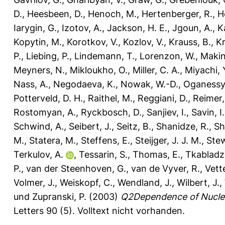
D.
,
Heesbeen, D.
,
Henoch, M.
,
Hertenberger, R.
,
H
Iarygin, G.
,
Izotov, A.
,
Jackson, H. E.
,
Jgoun, A.
,
K
Kopytin, M.
,
Korotkov, V.
,
Kozlov, V.
,
Krauss, B.
,
Kr
P.
,
Liebing, P.
,
Lindemann, T.
,
Lorenzon, W.
,
Makin
Meyners, N.
,
Mikloukho, O.
,
Miller, C. A.
,
Miyachi, 
Nass, A.
,
Negodaeva, K.
,
Nowak, W.-D.
,
Oganessy
Potterveld, D. H.
,
Raithel, M.
,
Reggiani, D.
,
Reimer,
Rostomyan, A.
,
Ryckbosch, D.
,
Sanjiev, I.
,
Savin, I.
Schwind, A.
,
Seibert, J.
,
Seitz, B.
,
Shanidze, R.
,
Sh
M.
,
Statera, M.
,
Steffens, E.
,
Steijger, J. J. M.
,
Stew
Terkulov, A.
,
Tessarin, S.
,
Thomas, E.
,
Tkabladz
P.
,
van der Steenhoven, G.
,
van de Vyver, R.
,
Vette
Volmer, J.
,
Weiskopf, C.
,
Wendland, J.
,
Wilbert, J.
,
und
Zupranski, P.
(2003)
Q2Dependence of Nuclea
Letters 90 (5).
Volltext nicht vorhanden.