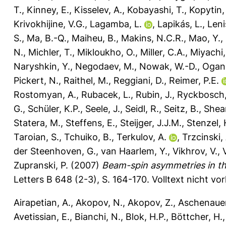
T.
,
Kinney, E.
,
Kisselev, A.
,
Kobayashi, T.
,
Kopytin,
Krivokhijine, V.G.
,
Lagamba, L.
,
Lapikás, L.
,
Leni
S.
,
Ma, B.-Q.
,
Maiheu, B.
,
Makins, N.C.R.
,
Mao, Y.
,
N.
,
Michler, T.
,
Mikloukho, O.
,
Miller, C.A.
,
Miyachi,
Naryshkin, Y.
,
Negodaev, M.
,
Nowak, W.-D.
,
Ogan
Pickert, N.
,
Raithel, M.
,
Reggiani, D.
,
Reimer, P.E.
Rostomyan, A.
,
Rubacek, L.
,
Rubin, J.
,
Ryckbosch,
G.
,
Schüler, K.P.
,
Seele, J.
,
Seidl, R.
,
Seitz, B.
,
Shear
Statera, M.
,
Steffens, E.
,
Steijger, J.J.M.
,
Stenzel, 
Taroian, S.
,
Tchuiko, B.
,
Terkulov, A.
,
Trzcinski,
der Steenhoven, G.
,
van Haarlem, Y.
,
Vikhrov, V.
,
Zupranski, P.
(2007)
Beam-spin asymmetries in the
Letters B 648 (2-3), S. 164-170.
Volltext nicht vo
Airapetian, A.
,
Akopov, N.
,
Akopov, Z.
,
Aschenauer
Avetissian, E.
,
Bianchi, N.
,
Blok, H.P.
,
Böttcher, H.