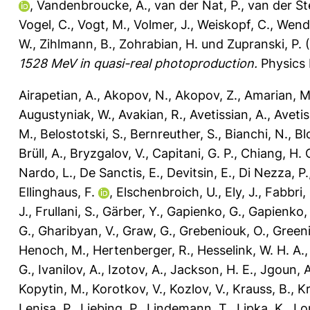
,
Vandenbroucke, A.
,
van der Nat, P.
,
van der S
Vogel, C.
,
Vogt, M.
,
Volmer, J.
,
Weiskopf, C.
,
Wendl
W.
,
Zihlmann, B.
,
Zohrabian, H.
und
Zupranski, P.
(
1528 MeV in quasi-real photoproduction.
Physics 
Airapetian, A.
,
Akopov, N.
,
Akopov, Z.
,
Amarian, M
Augustyniak, W.
,
Avakian, R.
,
Avetissian, A.
,
Avetis
M.
,
Belostotski, S.
,
Bernreuther, S.
,
Bianchi, N.
,
Bl
Brüll, A.
,
Bryzgalov, V.
,
Capitani, G. P.
,
Chiang, H. 
Nardo, L.
,
De Sanctis, E.
,
Devitsin, E.
,
Di Nezza, P.
Ellinghaus, F.
,
Elschenbroich, U.
,
Ely, J.
,
Fabbri, 
J.
,
Frullani, S.
,
Gärber, Y.
,
Gapienko, G.
,
Gapienko, 
G.
,
Gharibyan, V.
,
Graw, G.
,
Grebeniouk, O.
,
Greeni
Henoch, M.
,
Hertenberger, R.
,
Hesselink, W. H. A.
G.
,
Ivanilov, A.
,
Izotov, A.
,
Jackson, H. E.
,
Jgoun, A
Kopytin, M.
,
Korotkov, V.
,
Kozlov, V.
,
Krauss, B.
,
Kr
Lenisa, P.
,
Liebing, P.
,
Lindemann, T.
,
Lipka, K.
,
Lo