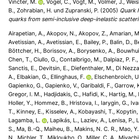
Vincter, M.
,
Vogel, C.
,
Vogt, M.
,
Volmer, J.
,
Weis
B.
,
Zohrabian, H.
und
Zupranski, P.
(2005)
Quark h
quarks from semi-inclusive deep-inelastic scatteri
Airapetian, A.
,
Akopov, N.
,
Akopov, Z.
,
Amarian, M
Avetissian, A.
,
Avetissian, E.
,
Bailey, P.
,
Balin, D.
,
B
Böttcher, H.
,
Borissov, A.
,
Borysenko, A.
,
Bouwhui
Chen, T.
,
Ciullo, G.
,
Contalbrigo, M.
,
Dalpiaz, P. F.
Sanctis, E.
,
Devitsin, E.
,
Diefenthaler, M.
,
Di Nezza
A.
,
Elbakian, G.
,
Ellinghaus, F.
,
Elschenbroich, U
Gapienko, G.
,
Gapienko, V.
,
Garibaldi, F.
,
Garrow, 
Gregor, I. M.
,
Hadjidakis, C.
,
Hafidi, K.
,
Hartig, M.
,
Holler, Y.
,
Hommez, B.
,
Hristova, I.
,
Iarygin, G.
,
Iva
T.
,
Kinney, E.
,
Kisselev, A.
,
Kobayashi, T.
,
Kopytin,
Lagamba, L.
,
Lapikás, L.
,
Laziev, A.
,
Lenisa, P.
,
L
S.
,
Ma, B.-Q.
,
Maiheu, B.
,
Makins, N. C. R.
,
Mao, Y.
N.
,
Michler, T.
,
Mikloukho, O.
,
Miller, C. A.
,
Miyachi