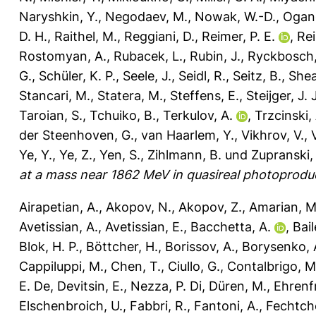
Naryshkin, Y.
,
Negodaev, M.
,
Nowak, W.-D.
,
Ogan
D. H.
,
Raithel, M.
,
Reggiani, D.
,
Reimer, P. E.
,
Rei
Rostomyan, A.
,
Rubacek, L.
,
Rubin, J.
,
Ryckbosch,
G.
,
Schüler, K. P.
,
Seele, J.
,
Seidl, R.
,
Seitz, B.
,
Shea
Stancari, M.
,
Statera, M.
,
Steffens, E.
,
Steijger, J. 
Taroian, S.
,
Tchuiko, B.
,
Terkulov, A.
,
Trzcinski,
der Steenhoven, G.
,
van Haarlem, Y.
,
Vikhrov, V.
,
Ye, Y.
,
Ye, Z.
,
Yen, S.
,
Zihlmann, B.
und
Zupranski, 
at a mass near 1862 MeV in quasireal photoprodu
Airapetian, A.
,
Akopov, N.
,
Akopov, Z.
,
Amarian, M
Avetissian, A.
,
Avetissian, E.
,
Bacchetta, A.
,
Bail
Blok, H. P.
,
Böttcher, H.
,
Borissov, A.
,
Borysenko, 
Cappiluppi, M.
,
Chen, T.
,
Ciullo, G.
,
Contalbrigo, M
E. De
,
Devitsin, E.
,
Nezza, P. Di
,
Düren, M.
,
Ehrenfr
Elschenbroich, U.
,
Fabbri, R.
,
Fantoni, A.
,
Fechtch