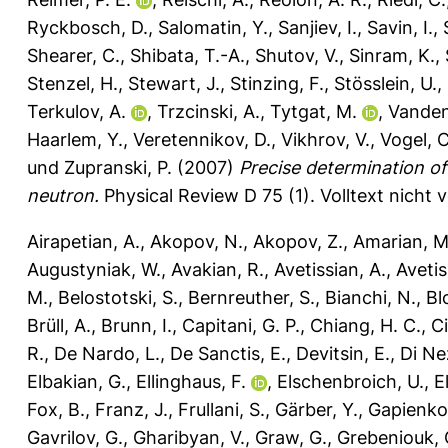
Ryckbosch, D.
,
Salomatin, Y.
,
Sanjiev, I.
,
Savin, I.
,
Shearer, C.
,
Shibata, T.-A.
,
Shutov, V.
,
Sinram, K.
,
Stenzel, H.
,
Stewart, J.
,
Stinzing, F.
,
Stösslein, U.
,
Terkulov, A.
,
Trzcinski, A.
,
Tytgat, M.
,
Vanden
Haarlem, Y.
,
Veretennikov, D.
,
Vikhrov, V.
,
Vogel, C
und
Zupranski, P.
(2007)
Precise determination of
neutron.
Physical Review D 75 (1).
Volltext nicht
Airapetian, A.
,
Akopov, N.
,
Akopov, Z.
,
Amarian, M
Augustyniak, W.
,
Avakian, R.
,
Avetissian, A.
,
Avetis
M.
,
Belostotski, S.
,
Bernreuther, S.
,
Bianchi, N.
,
Bl
Brüll, A.
,
Brunn, I.
,
Capitani, G. P.
,
Chiang, H. C.
,
Ci
R.
,
De Nardo, L.
,
De Sanctis, E.
,
Devitsin, E.
,
Di Ne
Elbakian, G.
,
Ellinghaus, F.
,
Elschenbroich, U.
,
El
Fox, B.
,
Franz, J.
,
Frullani, S.
,
Gärber, Y.
,
Gapienko
Gavrilov, G.
,
Gharibyan, V.
,
Graw, G.
,
Grebeniouk, 