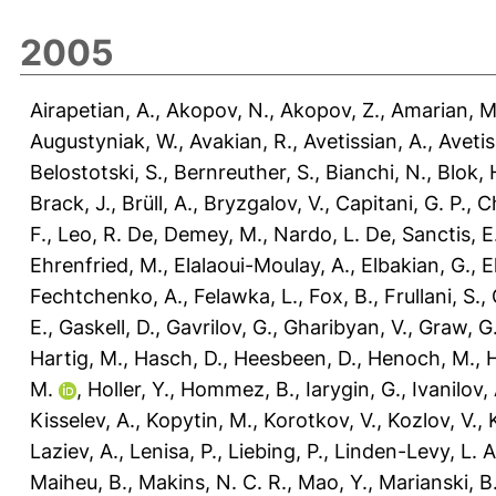
2005
Airapetian, A.
,
Akopov, N.
,
Akopov, Z.
,
Amarian, M
Augustyniak, W.
,
Avakian, R.
,
Avetissian, A.
,
Avetis
Belostotski, S.
,
Bernreuther, S.
,
Bianchi, N.
,
Blok, 
Brack, J.
,
Brüll, A.
,
Bryzgalov, V.
,
Capitani, G. P.
,
C
F.
,
Leo, R. De
,
Demey, M.
,
Nardo, L. De
,
Sanctis, E
Ehrenfried, M.
,
Elalaoui-Moulay, A.
,
Elbakian, G.
,
E
Fechtchenko, A.
,
Felawka, L.
,
Fox, B.
,
Frullani, S.
,
E.
,
Gaskell, D.
,
Gavrilov, G.
,
Gharibyan, V.
,
Graw, G
Hartig, M.
,
Hasch, D.
,
Heesbeen, D.
,
Henoch, M.
,
H
M.
,
Holler, Y.
,
Hommez, B.
,
Iarygin, G.
,
Ivanilov, 
Kisselev, A.
,
Kopytin, M.
,
Korotkov, V.
,
Kozlov, V.
,
Laziev, A.
,
Lenisa, P.
,
Liebing, P.
,
Linden-Levy, L. A
Maiheu, B.
,
Makins, N. C. R.
,
Mao, Y.
,
Marianski, B