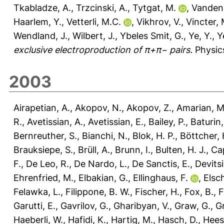
Tkabladze, A.
,
Trzcinski, A.
,
Tytgat, M.
,
Vanden
Haarlem, Y.
,
Vetterli, M.C.
,
Vikhrov, V.
,
Vincter, 
Wendland, J.
,
Wilbert, J.
,
Ybeles Smit, G.
,
Ye, Y.
,
Y
exclusive electroproduction of π+π− pairs.
Physics
2003
Airapetian, A.
,
Akopov, N.
,
Akopov, Z.
,
Amarian, M
R.
,
Avetissian, A.
,
Avetissian, E.
,
Bailey, P.
,
Baturin,
Bernreuther, S.
,
Bianchi, N.
,
Blok, H. P.
,
Böttcher, 
Brauksiepe, S.
,
Brüll, A.
,
Brunn, I.
,
Bulten, H. J.
,
Cap
F.
,
De Leo, R.
,
De Nardo, L.
,
De Sanctis, E.
,
Devitsi
Ehrenfried, M.
,
Elbakian, G.
,
Ellinghaus, F.
,
Elsc
Felawka, L.
,
Filippone, B. W.
,
Fischer, H.
,
Fox, B.
,
F
Garutti, E.
,
Gavrilov, G.
,
Gharibyan, V.
,
Graw, G.
,
G
Haeberli, W.
,
Hafidi, K.
,
Hartig, M.
,
Hasch, D.
,
Hees