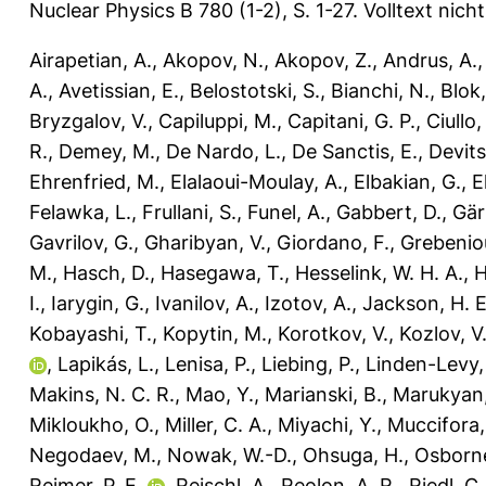
Nuclear Physics B 780 (1-2), S. 1-27.
Volltext nich
Airapetian, A.
,
Akopov, N.
,
Akopov, Z.
,
Andrus, A.
A.
,
Avetissian, E.
,
Belostotski, S.
,
Bianchi, N.
,
Blok,
Bryzgalov, V.
,
Capiluppi, M.
,
Capitani, G. P.
,
Ciullo,
R.
,
Demey, M.
,
De Nardo, L.
,
De Sanctis, E.
,
Devits
Ehrenfried, M.
,
Elalaoui-Moulay, A.
,
Elbakian, G.
,
E
Felawka, L.
,
Frullani, S.
,
Funel, A.
,
Gabbert, D.
,
Gär
Gavrilov, G.
,
Gharibyan, V.
,
Giordano, F.
,
Grebenio
M.
,
Hasch, D.
,
Hasegawa, T.
,
Hesselink, W. H. A.
,
H
I.
,
Iarygin, G.
,
Ivanilov, A.
,
Izotov, A.
,
Jackson, H. E
Kobayashi, T.
,
Kopytin, M.
,
Korotkov, V.
,
Kozlov, V
,
Lapikás, L.
,
Lenisa, P.
,
Liebing, P.
,
Linden-Levy, 
Makins, N. C. R.
,
Mao, Y.
,
Marianski, B.
,
Marukyan,
Mikloukho, O.
,
Miller, C. A.
,
Miyachi, Y.
,
Muccifora,
Negodaev, M.
,
Nowak, W.-D.
,
Ohsuga, H.
,
Osborne
Reimer, P. E.
,
Reischl, A.
,
Reolon, A. R.
,
Riedl, C.