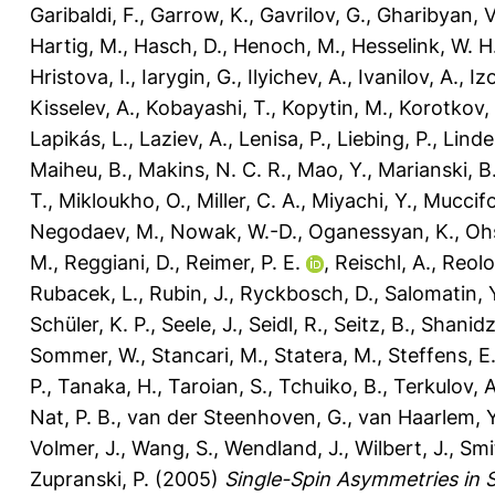
Garibaldi, F.
,
Garrow, K.
,
Gavrilov, G.
,
Gharibyan, V
Hartig, M.
,
Hasch, D.
,
Henoch, M.
,
Hesselink, W. H
Hristova, I.
,
Iarygin, G.
,
Ilyichev, A.
,
Ivanilov, A.
,
Iz
Kisselev, A.
,
Kobayashi, T.
,
Kopytin, M.
,
Korotkov, 
Lapikás, L.
,
Laziev, A.
,
Lenisa, P.
,
Liebing, P.
,
Linde
Maiheu, B.
,
Makins, N. C. R.
,
Mao, Y.
,
Marianski, B
T.
,
Mikloukho, O.
,
Miller, C. A.
,
Miyachi, Y.
,
Muccifo
Negodaev, M.
,
Nowak, W.-D.
,
Oganessyan, K.
,
Oh
M.
,
Reggiani, D.
,
Reimer, P. E.
,
Reischl, A.
,
Reolo
Rubacek, L.
,
Rubin, J.
,
Ryckbosch, D.
,
Salomatin, 
Schüler, K. P.
,
Seele, J.
,
Seidl, R.
,
Seitz, B.
,
Shanidz
Sommer, W.
,
Stancari, M.
,
Statera, M.
,
Steffens, E
P.
,
Tanaka, H.
,
Taroian, S.
,
Tchuiko, B.
,
Terkulov, A
Nat, P. B.
,
van der Steenhoven, G.
,
van Haarlem, Y
Volmer, J.
,
Wang, S.
,
Wendland, J.
,
Wilbert, J.
,
Smi
Zupranski, P.
(2005)
Single-Spin Asymmetries in S