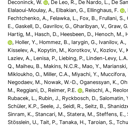
Deconinck, W.
,
De Leo, R.
,
De Nardo, L.
,
De Sanc
Elalaoui-Moulay, A.
,
Elbakian, G.
,
Ellinghaus, F.
,
Fechtchenko, A.
,
Felawka, L.
,
Fox, B.
,
Frullani, S.
,
E.
,
Gaskell, D.
,
Gavrilov, G.
,
Gharibyan, V.
,
Graw, G
Hartig, M.
,
Hasch, D.
,
Heesbeen, D.
,
Henoch, M.
,
H
,
Holler, Y.
,
Hommez, B.
,
Iarygin, G.
,
Ivanilov, A.
,
Kisselev, A.
,
Kopytin, M.
,
Korotkov, V.
,
Kozlov, V.
,
Laziev, A.
,
Lenisa, P.
,
Liebing, P.
,
Linden-Levy, L.A.
Q.
,
Maiheu, B.
,
Makins, N.C.R.
,
Mao, Y.
,
Marianski,
Mikloukho, O.
,
Miller, C.A.
,
Miyachi, Y.
,
Muccifora, 
Negodaev, M.
,
Nowak, W.-D.
,
Oganessyan, K.
,
Oh
M.
,
Reggiani, D.
,
Reimer, P.E.
,
Reischl, A.
,
Reolon
Rubacek, L.
,
Rubin, J.
,
Ryckbosch, D.
,
Salomatin, 
Schüler, K.P.
,
Seele, J.
,
Seidl, R.
,
Seitz, B.
,
Shanidze
Sinram, K.
,
Stancari, M.
,
Statera, M.
,
Steffens, E.
,
Stösslein, U.
,
Tait, P.
,
Tanaka, H.
,
Taroian, S.
,
Tchu