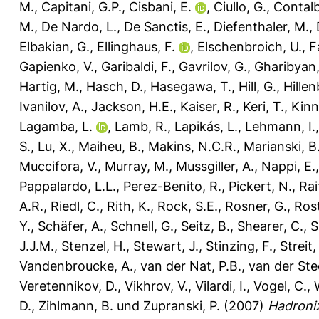
M.
,
Capitani, G.P.
,
Cisbani, E.
,
Ciullo, G.
,
Contalb
M.
,
De Nardo, L.
,
De Sanctis, E.
,
Diefenthaler, M.
,
Elbakian, G.
,
Ellinghaus, F.
,
Elschenbroich, U.
,
F
Gapienko, V.
,
Garibaldi, F.
,
Gavrilov, G.
,
Gharibyan,
Hartig, M.
,
Hasch, D.
,
Hasegawa, T.
,
Hill, G.
,
Hillen
Ivanilov, A.
,
Jackson, H.E.
,
Kaiser, R.
,
Keri, T.
,
Kinn
Lagamba, L.
,
Lamb, R.
,
Lapikás, L.
,
Lehmann, I.
S.
,
Lu, X.
,
Maiheu, B.
,
Makins, N.C.R.
,
Marianski, B
Muccifora, V.
,
Murray, M.
,
Mussgiller, A.
,
Nappi, E.
Pappalardo, L.L.
,
Perez-Benito, R.
,
Pickert, N.
,
Rai
A.R.
,
Riedl, C.
,
Rith, K.
,
Rock, S.E.
,
Rosner, G.
,
Ros
Y.
,
Schäfer, A.
,
Schnell, G.
,
Seitz, B.
,
Shearer, C.
,
S
J.J.M.
,
Stenzel, H.
,
Stewart, J.
,
Stinzing, F.
,
Streit,
Vandenbroucke, A.
,
van der Nat, P.B.
,
van der St
Veretennikov, D.
,
Vikhrov, V.
,
Vilardi, I.
,
Vogel, C.
,
D.
,
Zihlmann, B.
und
Zupranski, P.
(2007)
Hadroniz