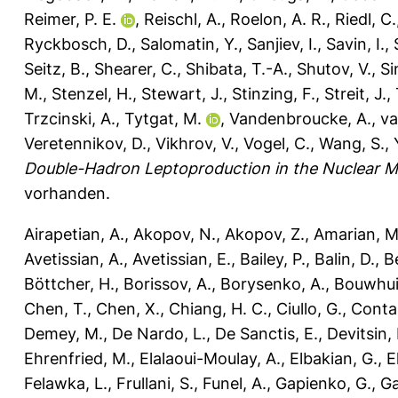
Reimer, P. E.
,
Reischl, A.
,
Roelon, A. R.
,
Riedl, C.
Ryckbosch, D.
,
Salomatin, Y.
,
Sanjiev, I.
,
Savin, I.
,
Seitz, B.
,
Shearer, C.
,
Shibata, T.-A.
,
Shutov, V.
,
Si
M.
,
Stenzel, H.
,
Stewart, J.
,
Stinzing, F.
,
Streit, J.
,
Trzcinski, A.
,
Tytgat, M.
,
Vandenbroucke, A.
,
va
Veretennikov, D.
,
Vikhrov, V.
,
Vogel, C.
,
Wang, S.
,
Double-Hadron Leptoproduction in the Nuclear 
vorhanden.
Airapetian, A.
,
Akopov, N.
,
Akopov, Z.
,
Amarian, M
Avetissian, A.
,
Avetissian, E.
,
Bailey, P.
,
Balin, D.
,
B
Böttcher, H.
,
Borissov, A.
,
Borysenko, A.
,
Bouwhui
Chen, T.
,
Chen, X.
,
Chiang, H. C.
,
Ciullo, G.
,
Contal
Demey, M.
,
De Nardo, L.
,
De Sanctis, E.
,
Devitsin, 
Ehrenfried, M.
,
Elalaoui-Moulay, A.
,
Elbakian, G.
,
E
Felawka, L.
,
Frullani, S.
,
Funel, A.
,
Gapienko, G.
,
Ga