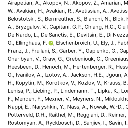
Airapetian, A.
,
Akopov, N.
,
Akopov, Z.
,
Amarian, M
W.
,
Avakian, H.
,
Avakian, R.
,
Avetissian, A.
,
Avetiss
Belostotski, S.
,
Bernreuther, S.
,
Bianchi, N.
,
Blok, 
A.
,
Bryzgalov, V.
,
Capitani, G.P.
,
Chiang, H.C.
,
Ciul
De Nardo, L.
,
De Sanctis, E.
,
Devitsin, E.
,
Di Nezza
G.
,
Ellinghaus, F.
,
Elschenbroich, U.
,
Ely, J.
,
Fabb
Franz, J.
,
Frullani, S.
,
Gärber, Y.
,
Gapienko, G.
,
Gap
Gharibyan, V.
,
Graw, G.
,
Grebeniouk, O.
,
Greeniaus
Heesbeen, D.
,
Henoch, M.
,
Hertenberger, R.
,
Hess
G.
,
Ivanilov, A.
,
Izotov, A.
,
Jackson, H.E.
,
Jgoun, A
H.
,
Kopytin, M.
,
Korotkov, V.
,
Kozlov, V.
,
Krauss, B.
Lenisa, P.
,
Liebing, P.
,
Lindemann, T.
,
Lipka, K.
,
Lo
F.
,
Menden, F.
,
Mexner, V.
,
Meyners, N.
,
Mikloukho
Nappi, E.
,
Naryshkin, Y.
,
Nass, A.
,
Nowak, W.-D.
,
Potterveld, D.H.
,
Raithel, M.
,
Reggiani, D.
,
Reimer, 
Rostomyan, A.
,
Ryckbosch, D.
,
Sanjiev, I.
,
Savin, I.