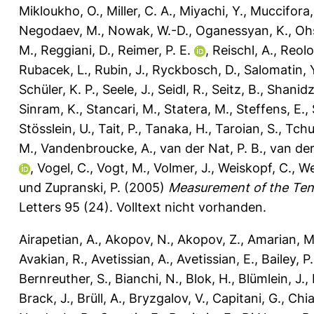
Mikloukho, O.
,
Miller, C. A.
,
Miyachi, Y.
,
Muccifora,
Negodaev, M.
,
Nowak, W.-D.
,
Oganessyan, K.
,
Oh
M.
,
Reggiani, D.
,
Reimer, P. E.
,
Reischl, A.
,
Reolo
Rubacek, L.
,
Rubin, J.
,
Ryckbosch, D.
,
Salomatin, 
Schüler, K. P.
,
Seele, J.
,
Seidl, R.
,
Seitz, B.
,
Shanidz
Sinram, K.
,
Stancari, M.
,
Statera, M.
,
Steffens, E.
,
Stösslein, U.
,
Tait, P.
,
Tanaka, H.
,
Taroian, S.
,
Tchu
M.
,
Vandenbroucke, A.
,
van der Nat, P. B.
,
van de
,
Vogel, C.
,
Vogt, M.
,
Volmer, J.
,
Weiskopf, C.
,
We
und
Zupranski, P.
(2005)
Measurement of the Tens
Letters 95 (24).
Volltext nicht vorhanden.
Airapetian, A.
,
Akopov, N.
,
Akopov, Z.
,
Amarian, M
Avakian, R.
,
Avetissian, A.
,
Avetissian, E.
,
Bailey, P.
Bernreuther, S.
,
Bianchi, N.
,
Blok, H.
,
Blümlein, J.
,
Brack, J.
,
Brüll, A.
,
Bryzgalov, V.
,
Capitani, G.
,
Chia