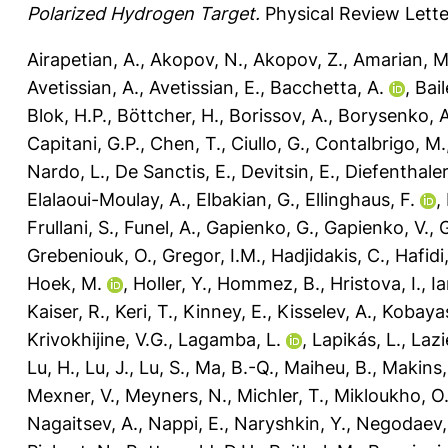
Polarized Hydrogen Target.
Physical Review Lette
Airapetian, A.
,
Akopov, N.
,
Akopov, Z.
,
Amarian, M
Avetissian, A.
,
Avetissian, E.
,
Bacchetta, A.
,
Bail
Blok, H.P.
,
Böttcher, H.
,
Borissov, A.
,
Borysenko, A
Capitani, G.P.
,
Chen, T.
,
Ciullo, G.
,
Contalbrigo, M.
Nardo, L.
,
De Sanctis, E.
,
Devitsin, E.
,
Diefenthaler
Elalaoui-Moulay, A.
,
Elbakian, G.
,
Ellinghaus, F.
,
Frullani, S.
,
Funel, A.
,
Gapienko, G.
,
Gapienko, V.
,
G
Grebeniouk, O.
,
Gregor, I.M.
,
Hadjidakis, C.
,
Hafidi
Hoek, M.
,
Holler, Y.
,
Hommez, B.
,
Hristova, I.
,
Ia
Kaiser, R.
,
Keri, T.
,
Kinney, E.
,
Kisselev, A.
,
Kobayas
Krivokhijine, V.G.
,
Lagamba, L.
,
Lapikás, L.
,
Lazi
Lu, H.
,
Lu, J.
,
Lu, S.
,
Ma, B.-Q.
,
Maiheu, B.
,
Makins,
Mexner, V.
,
Meyners, N.
,
Michler, T.
,
Mikloukho, O
Nagaitsev, A.
,
Nappi, E.
,
Naryshkin, Y.
,
Negodaev,