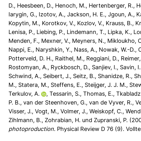
D.
,
Heesbeen, D.
,
Henoch, M.
,
Hertenberger, R.
,
H
Iarygin, G.
,
Izotov, A.
,
Jackson, H. E.
,
Jgoun, A.
,
K
Kopytin, M.
,
Korotkov, V.
,
Kozlov, V.
,
Krauss, B.
,
Kr
Lenisa, P.
,
Liebing, P.
,
Lindemann, T.
,
Lipka, K.
,
Lo
Menden, F.
,
Mexner, V.
,
Meyners, N.
,
Mikloukho, O
Nappi, E.
,
Naryshkin, Y.
,
Nass, A.
,
Nowak, W.-D.
,
Potterveld, D. H.
,
Raithel, M.
,
Reggiani, D.
,
Reimer, 
Rostomyan, A.
,
Ryckbosch, D.
,
Sanjiev, I.
,
Savin, I.
Schwind, A.
,
Seibert, J.
,
Seitz, B.
,
Shanidze, R.
,
Sh
M.
,
Statera, M.
,
Steffens, E.
,
Steijger, J. J. M.
,
Stew
Terkulov, A.
,
Tessarin, S.
,
Thomas, E.
,
Tkabladz
P. B.
,
van der Steenhoven, G.
,
van de Vyver, R.
,
Ve
Visser, J.
,
Vogt, M.
,
Volmer, J.
,
Weiskopf, C.
,
Wendl
Zihlmann, B.
,
Zohrabian, H.
und
Zupranski, P.
(20
photoproduction.
Physical Review D 76 (9).
Vollt