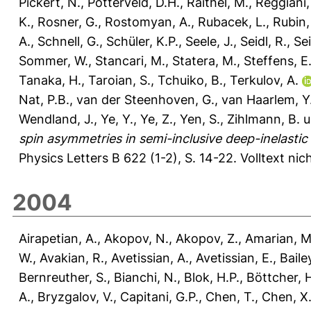
Pickert, N.
,
Potterveld, D.H.
,
Raithel, M.
,
Reggiani,
K.
,
Rosner, G.
,
Rostomyan, A.
,
Rubacek, L.
,
Rubin,
A.
,
Schnell, G.
,
Schüler, K.P.
,
Seele, J.
,
Seidl, R.
,
Sei
Sommer, W.
,
Stancari, M.
,
Statera, M.
,
Steffens, E
Tanaka, H.
,
Taroian, S.
,
Tchuiko, B.
,
Terkulov, A.
Nat, P.B.
,
van der Steenhoven, G.
,
van Haarlem, Y
Wendland, J.
,
Ye, Y.
,
Ye, Z.
,
Yen, S.
,
Zihlmann, B.
u
spin asymmetries in semi-inclusive deep-inelastic 
Physics Letters B 622 (1-2), S. 14-22.
Volltext ni
2004
Airapetian, A.
,
Akopov, N.
,
Akopov, Z.
,
Amarian, M
W.
,
Avakian, R.
,
Avetissian, A.
,
Avetissian, E.
,
Bailey
Bernreuther, S.
,
Bianchi, N.
,
Blok, H.P.
,
Böttcher, 
A.
,
Bryzgalov, V.
,
Capitani, G.P.
,
Chen, T.
,
Chen, X