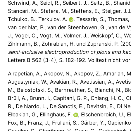
Schwind, A.
,
Seidl, R.
,
Seibert, J.
,
Seitz, B.
,
Shanid
Stancari, M.
,
Statera, M.
,
Steffens, E.
,
Steijger, J.
Tchuiko, B.
,
Terkulov, A.
,
Tessarin, S.
,
Thomas, 
van der Nat, P.
,
van der Steenhoven, G.
,
van de V
J.
,
Vogel, C.
,
Vogt, M.
,
Volmer, J.
,
Weiskopf, C.
,
We
Zihlmann, B.
,
Zohrabian, H.
und
Zupranski, P.
(20
semi-inclusive electroproduction of pions and kao
Letters B 562 (3-4), S. 182-192.
Volltext nicht vo
Airapetian, A.
,
Akopov, N.
,
Akopov, Z.
,
Amarian, M
Augustyniak, W.
,
Avakian, R.
,
Avetissian, A.
,
Avetis
M.
,
Belostotski, S.
,
Bernreuther, S.
,
Bianchi, N.
,
Bl
Brüll, A.
,
Brunn, I.
,
Capitani, G. P.
,
Chiang, H. C.
,
Ci
R.
,
De Nardo, L.
,
De Sanctis, E.
,
Devitsin, E.
,
Di Ne
Elbakian, G.
,
Ellinghaus, F.
,
Elschenbroich, U.
,
El
Fox, B.
,
Franz, J.
,
Frullani, S.
,
Gärber, Y.
,
Gapienko
Gavrilov, G.
,
Gharibyan, V.
,
Graw, G.
,
Grebeniouk, 