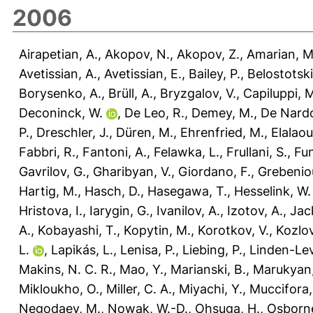
2006
Airapetian, A.
,
Akopov, N.
,
Akopov, Z.
,
Amarian, M
Avetissian, A.
,
Avetissian, E.
,
Bailey, P.
,
Belostotski
Borysenko, A.
,
Brüll, A.
,
Bryzgalov, V.
,
Capiluppi, 
Deconinck, W.
,
De Leo, R.
,
Demey, M.
,
De Nardo
P.
,
Dreschler, J.
,
Düren, M.
,
Ehrenfried, M.
,
Elalaou
Fabbri, R.
,
Fantoni, A.
,
Felawka, L.
,
Frullani, S.
,
Fun
Gavrilov, G.
,
Gharibyan, V.
,
Giordano, F.
,
Grebenio
Hartig, M.
,
Hasch, D.
,
Hasegawa, T.
,
Hesselink, W.
Hristova, I.
,
Iarygin, G.
,
Ivanilov, A.
,
Izotov, A.
,
Jac
A.
,
Kobayashi, T.
,
Kopytin, M.
,
Korotkov, V.
,
Kozlov
L.
,
Lapikás, L.
,
Lenisa, P.
,
Liebing, P.
,
Linden-Lev
Makins, N. C. R.
,
Mao, Y.
,
Marianski, B.
,
Marukyan,
Mikloukho, O.
,
Miller, C. A.
,
Miyachi, Y.
,
Muccifora,
Negodaev, M.
,
Nowak, W.-D.
,
Ohsuga, H.
,
Osborne