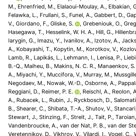
M.
,
Ehrenfried, M.
,
Elalaoui-Moulay, A.
,
Elbakian, G
Felawka, L.
,
Frullani, S.
,
Funel, A.
,
Gabbert, D.
,
Gap
V.
,
Giordano, F.
,
Gliske, S.
,
Grebeniouk, O.
,
Grego
Hasegawa, T.
,
Hesselink, W. H. A.
,
Hill, G.
,
Hillenbr
Iarygin, G.
,
Imazu, Y.
,
Ivanilov, A.
,
Izotov, A.
,
Jacks
A.
,
Kobayashi, T.
,
Kopytin, M.
,
Korotkov, V.
,
Kozlov
Lamb, R.
,
Lapikás, L.
,
Lehmann, I.
,
Lenisa, P.
,
Liebi
B.-Q.
,
Maiheu, B.
,
Makins, N. C. R.
,
Manaenkov, S. 
A.
,
Miyachi, Y.
,
Muccifora, V.
,
Murray, M.
,
Mussgille
Negodaev, M.
,
Nowak, W.-D.
,
Osborne, A.
,
Pappala
Reggiani, D.
,
Reimer, P. E.
,
Reischl, A.
,
Reolon, A
A.
,
Rubacek, L.
,
Rubin, J.
,
Ryckbosch, D.
,
Salomati
B.
,
Shearer, C.
,
Shibata, T.-A.
,
Shutov, V.
,
Stancari
Stewart, J.
,
Stinzing, F.
,
Streit, J.
,
Tait, P.
,
Taroian,
Vandenbroucke, A.
,
van der Nat, P. B.
,
van der St
Veretennikov, D.
,
Vikhrov, V.
,
Vilardi, I.
,
Vogel, C.
,