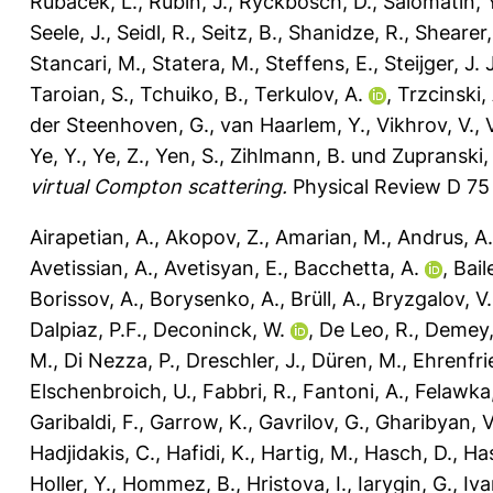
Rubacek, L.
,
Rubin, J.
,
Ryckbosch, D.
,
Salomatin, 
Seele, J.
,
Seidl, R.
,
Seitz, B.
,
Shanidze, R.
,
Shearer,
Stancari, M.
,
Statera, M.
,
Steffens, E.
,
Steijger, J. 
Taroian, S.
,
Tchuiko, B.
,
Terkulov, A.
,
Trzcinski,
der Steenhoven, G.
,
van Haarlem, Y.
,
Vikhrov, V.
,
Ye, Y.
,
Ye, Z.
,
Yen, S.
,
Zihlmann, B.
und
Zupranski, 
virtual Compton scattering.
Physical Review D 75 
Airapetian, A.
,
Akopov, Z.
,
Amarian, M.
,
Andrus, A.
Avetissian, A.
,
Avetisyan, E.
,
Bacchetta, A.
,
Bail
Borissov, A.
,
Borysenko, A.
,
Brüll, A.
,
Bryzgalov, V.
Dalpiaz, P.F.
,
Deconinck, W.
,
De Leo, R.
,
Demey,
M.
,
Di Nezza, P.
,
Dreschler, J.
,
Düren, M.
,
Ehrenfri
Elschenbroich, U.
,
Fabbri, R.
,
Fantoni, A.
,
Felawka,
Garibaldi, F.
,
Garrow, K.
,
Gavrilov, G.
,
Gharibyan, V
Hadjidakis, C.
,
Hafidi, K.
,
Hartig, M.
,
Hasch, D.
,
Ha
Holler, Y.
,
Hommez, B.
,
Hristova, I.
,
Iarygin, G.
,
Iva