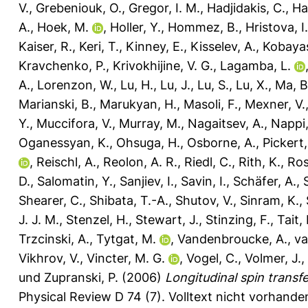
V.
,
Grebeniouk, O.
,
Gregor, I. M.
,
Hadjidakis, C.
,
Haf
A.
,
Hoek, M.
,
Holler, Y.
,
Hommez, B.
,
Hristova, I.
Kaiser, R.
,
Keri, T.
,
Kinney, E.
,
Kisselev, A.
,
Kobayas
Kravchenko, P.
,
Krivokhijine, V. G.
,
Lagamba, L.
A.
,
Lorenzon, W.
,
Lu, H.
,
Lu, J.
,
Lu, S.
,
Lu, X.
,
Ma, B
Marianski, B.
,
Marukyan, H.
,
Masoli, F.
,
Mexner, V.
Y.
,
Muccifora, V.
,
Murray, M.
,
Nagaitsev, A.
,
Nappi,
Oganessyan, K.
,
Ohsuga, H.
,
Osborne, A.
,
Pickert,
,
Reischl, A.
,
Reolon, A. R.
,
Riedl, C.
,
Rith, K.
,
Ros
D.
,
Salomatin, Y.
,
Sanjiev, I.
,
Savin, I.
,
Schäfer, A.
,
Shearer, C.
,
Shibata, T.-A.
,
Shutov, V.
,
Sinram, K.
,
J. J. M.
,
Stenzel, H.
,
Stewart, J.
,
Stinzing, F.
,
Tait, 
Trzcinski, A.
,
Tytgat, M.
,
Vandenbroucke, A.
,
va
Vikhrov, V.
,
Vincter, M. G.
,
Vogel, C.
,
Volmer, J.
,
und
Zupranski, P.
(2006)
Longitudinal spin transf
Physical Review D 74 (7).
Volltext nicht vorhande