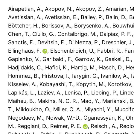
Airapetian, A.
,
Akopov, N.
,
Akopov, Z.
,
Amarian, M
Avetissian, A.
,
Avetissian, E.
,
Bailey, P.
,
Balin, D.
,
B
Böttcher, H.
,
Borissov, A.
,
Borysenko, A.
,
Bouwhui
Chen, T.
,
Ciullo, G.
,
Contalbrigo, M.
,
Dalpiaz, P. F.
Sanctis, E.
,
Devitsin, E.
,
Di Nezza, P.
,
Dreschler, J.
Ellinghaus, F.
,
Elschenbroich, U.
,
Fabbri, R.
,
Fan
Gapienko, V.
,
Garibaldi, F.
,
Garrow, K.
,
Gaskell, D.
,
Hadjidakis, C.
,
Hafidi, K.
,
Hartig, M.
,
Hasch, D.
,
Hes
Hommez, B.
,
Hristova, I.
,
Iarygin, G.
,
Ivanilov, A.
,
I
Kisselev, A.
,
Kobayashi, T.
,
Kopytin, M.
,
Korotkov, 
Lapikás, L.
,
Laziev, A.
,
Lenisa, P.
,
Liebing, P.
,
Linde
Maiheu, B.
,
Makins, N. C. R.
,
Mao, Y.
,
Marianski, B
T.
,
Mikloukho, O.
,
Miller, C. A.
,
Miyachi, Y.
,
Muccifo
Negodaev, M.
,
Nowak, W.-D.
,
Oganessyan, K.
,
Oh
M.
,
Reggiani, D.
,
Reimer, P. E.
,
Reischl, A.
,
Reolo