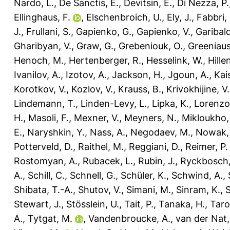
Nardo, L.
,
De Sanctis, E.
,
Devitsin, E.
,
Di Nezza, P.
Ellinghaus, F.
,
Elschenbroich, U.
,
Ely, J.
,
Fabbri, 
J.
,
Frullani, S.
,
Gapienko, G.
,
Gapienko, V.
,
Garibald
Gharibyan, V.
,
Graw, G.
,
Grebeniouk, O.
,
Greeniaus
Henoch, M.
,
Hertenberger, R.
,
Hesselink, W.
,
Hille
Ivanilov, A.
,
Izotov, A.
,
Jackson, H.
,
Jgoun, A.
,
Kai
Korotkov, V.
,
Kozlov, V.
,
Krauss, B.
,
Krivokhijine, V.
Lindemann, T.
,
Linden-Levy, L.
,
Lipka, K.
,
Lorenzo
H.
,
Masoli, F.
,
Mexner, V.
,
Meyners, N.
,
Mikloukho,
E.
,
Naryshkin, Y.
,
Nass, A.
,
Negodaev, M.
,
Nowak,
Potterveld, D.
,
Raithel, M.
,
Reggiani, D.
,
Reimer, P.
Rostomyan, A.
,
Rubacek, L.
,
Rubin, J.
,
Ryckbosch,
A.
,
Schill, C.
,
Schnell, G.
,
Schüler, K.
,
Schwind, A.
,
Shibata, T.-A.
,
Shutov, V.
,
Simani, M.
,
Sinram, K.
,
S
Stewart, J.
,
Stösslein, U.
,
Tait, P.
,
Tanaka, H.
,
Taro
A.
,
Tytgat, M.
,
Vandenbroucke, A.
,
van der Nat,