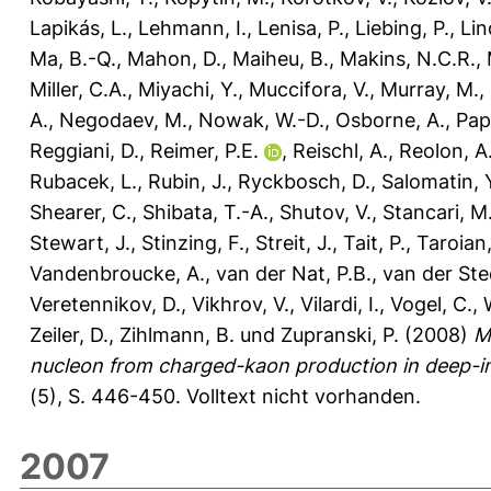
Lapikás, L.
,
Lehmann, I.
,
Lenisa, P.
,
Liebing, P.
,
Lin
Ma, B.-Q.
,
Mahon, D.
,
Maiheu, B.
,
Makins, N.C.R.
,
Miller, C.A.
,
Miyachi, Y.
,
Muccifora, V.
,
Murray, M.
,
A.
,
Negodaev, M.
,
Nowak, W.-D.
,
Osborne, A.
,
Pap
Reggiani, D.
,
Reimer, P.E.
,
Reischl, A.
,
Reolon, A
Rubacek, L.
,
Rubin, J.
,
Ryckbosch, D.
,
Salomatin, 
Shearer, C.
,
Shibata, T.-A.
,
Shutov, V.
,
Stancari, M
Stewart, J.
,
Stinzing, F.
,
Streit, J.
,
Tait, P.
,
Taroian,
Vandenbroucke, A.
,
van der Nat, P.B.
,
van der St
Veretennikov, D.
,
Vikhrov, V.
,
Vilardi, I.
,
Vogel, C.
,
Zeiler, D.
,
Zihlmann, B.
und
Zupranski, P.
(2008)
M
nucleon from charged-kaon production in deep-ine
(5), S. 446-450.
Volltext nicht vorhanden.
2007