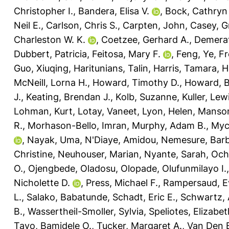
Christopher I.
,
Bandera, Elisa V.
,
Bock, Cathryn
Neil E.
,
Carlson, Chris S.
,
Carpten, John
,
Casey, 
Charleston W. K.
,
Coetzee, Gerhard A.
,
Demerat
Dubbert, Patricia
,
Feitosa, Mary F.
,
Feng, Ye
,
Fr
Guo, Xiuqing
,
Haritunians, Talin
,
Harris, Tamara
,
H
McNeill, Lorna H.
,
Howard, Timothy D.
,
Howard, B
J.
,
Keating, Brendan J.
,
Kolb, Suzanne
,
Kuller, Lew
Lohman, Kurt
,
Lotay, Vaneet
,
Lyon, Helen
,
Manson
R.
,
Morhason-Bello, Imran
,
Murphy, Adam B.
,
Myc
,
Nayak, Uma
,
N'Diaye, Amidou
,
Nemesure, Bar
Christine
,
Neuhouser, Marian
,
Nyante, Sarah
,
Och
O.
,
Ojengbede, Oladosu
,
Olopade, Olufunmilayo I.
Nicholette D.
,
Press, Michael F.
,
Rampersaud, E
L.
,
Salako, Babatunde
,
Schadt, Eric E.
,
Schwartz, 
B.
,
Wassertheil-Smoller, Sylvia
,
Speliotes, Elizabet
Tayo, Bamidele O.
,
Tucker, Margaret A.
,
Van Den B