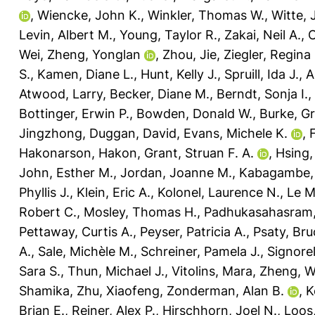
,
Wiencke, John K.
,
Winkler, Thomas W.
,
Witte, 
Levin, Albert M.
,
Young, Taylor R.
,
Zakai, Neil A.
,
Wei
,
Zheng, Yonglan
,
Zhou, Jie
,
Ziegler, Regina
S.
,
Kamen, Diane L.
,
Hunt, Kelly J.
,
Spruill, Ida J.
,
A
Atwood, Larry
,
Becker, Diane M.
,
Berndt, Sonja I.
,
Bottinger, Erwin P.
,
Bowden, Donald W.
,
Burke, G
Jingzhong
,
Duggan, David
,
Evans, Michele K.
,
Hakonarson, Hakon
,
Grant, Struan F. A.
,
Hsing,
John, Esther M.
,
Jordan, Joanne M.
,
Kabagambe,
Phyllis J.
,
Klein, Eric A.
,
Kolonel, Laurence N.
,
Le M
Robert C.
,
Mosley, Thomas H.
,
Padhukasahasram,
Pettaway, Curtis A.
,
Peyser, Patricia A.
,
Psaty, Bru
A.
,
Sale, Michèle M.
,
Schreiner, Pamela J.
,
Signorel
Sara S.
,
Thun, Michael J.
,
Vitolins, Mara
,
Zheng, W
Shamika
,
Zhu, Xiaofeng
,
Zonderman, Alan B.
,
K
Brian E.
,
Reiner, Alex P.
,
Hirschhorn, Joel N.
,
Loos,