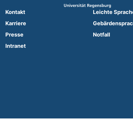
Kontakt
Leichte Sprach
Karriere
Gebärdenspra
(external
Presse
Notfall
(external link, opens in a new window)
Intranet