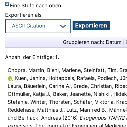
Eine Stufe nach oben
Exportieren als
Gruppieren nach:
Datum
|
Anzahl der Einträge:
1
.
Chopra, Martin
,
Biehl, Marlene
,
Steinfatt, Tim
,
Bra
,
Kuen, Janina
,
Holtappels, Rafaela
,
Podlech, Jü
Laura
,
Bäuerlein, Carina A.
,
Brede, Christian
,
Ribec
Ottmüller, Katja J.
,
Baker, Jeanette
,
Nishikii, Hide
Stefanie
,
Winter, Thorsten
,
Schäfer, Viktoria
,
Kra
Reddehase, Matthias J.
,
Lutz, Manfred B.
,
Männel,
und
Beilhack, Andreas
(2016)
Exogenous TNFR2 ac
expansion.
The Journal of Experimental Medicine 