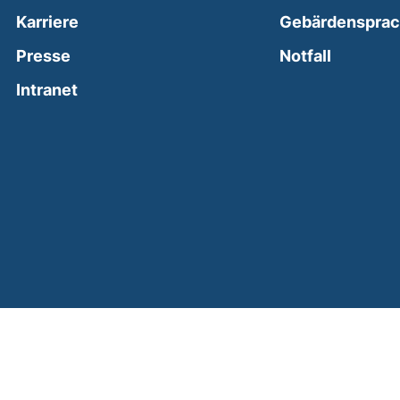
Karriere
Gebärdenspra
(external
Presse
Notfall
(external link, opens in a new window)
Intranet