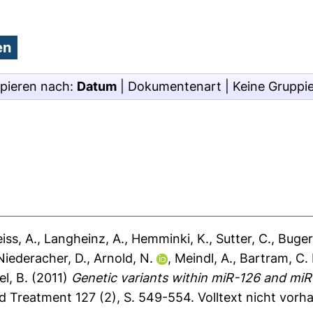
pieren nach:
Datum
|
Dokumentenart
|
Keine Gruppi
ss, A.
,
Langheinz, A.
,
Hemminki, K.
,
Sutter, C.
,
Buger
Niederacher, D.
,
Arnold, N.
,
Meindl, A.
,
Bartram, C. 
l, B.
(2011)
Genetic variants within miR-126 and miR
 Treatment 127 (2), S. 549-554.
Volltext nicht vorh