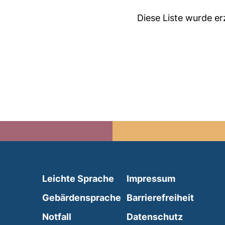
Diese Liste wurde e
(external link, opens in 
Leichte Sprache
Impressum
(external link, opens i
Gebärdensprache
Barrierefreiheit
(external link, opens in a new wind
Notfall
Datenschutz