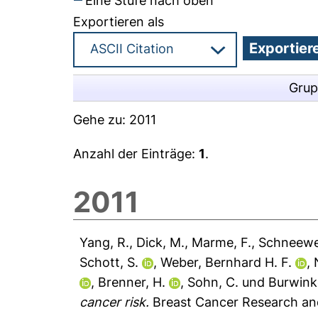
Eine Stufe nach oben
Exportieren als
Grup
Gehe zu:
2011
Anzahl der Einträge:
1
.
2011
Yang, R.
,
Dick, M.
,
Marme, F.
,
Schneewei
Schott, S.
,
Weber, Bernhard H. F.
,
,
Brenner, H.
,
Sohn, C.
und
Burwinke
cancer risk.
Breast Cancer Research and