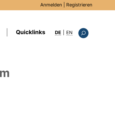
Anmelden
|
Registrieren
Quicklinks
: this page in Englis
DE
|
EN
Suchformular
em