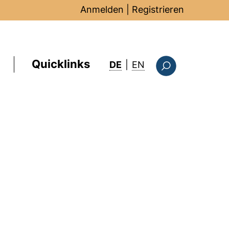
Anmelden
|
Registrieren
Quicklinks
: this page in Englis
DE
|
EN
Suchformular