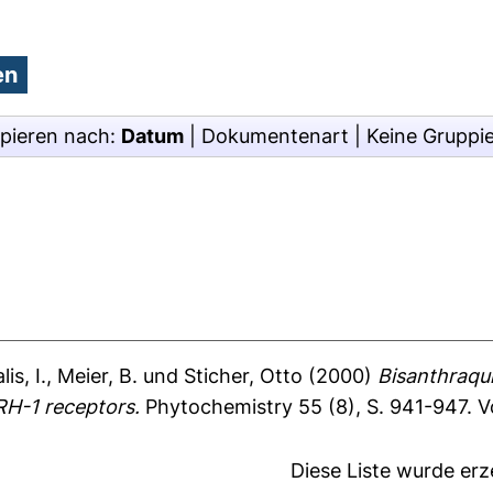
pieren nach:
Datum
|
Dokumentenart
|
Keine Gruppi
lis, I.
,
Meier, B.
und
Sticher, Otto
(2000)
Bisanthraqu
RH-1 receptors.
Phytochemistry 55 (8), S. 941-947.
V
Diese Liste wurde er