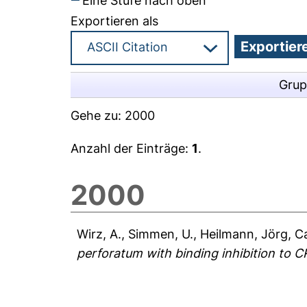
Eine Stufe nach oben
Exportieren als
Grup
Gehe zu:
2000
Anzahl der Einträge:
1
.
2000
Wirz, A.
,
Simmen, U.
,
Heilmann, Jörg
,
Ca
perforatum with binding inhibition to C