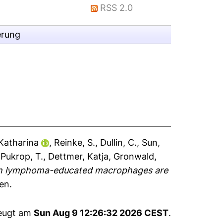
RSS 2.0
erung
Katharina
,
Reinke, S.
,
Dullin, C.
,
Sun,
,
Pukrop, T.
,
Dettmer, Katja
,
Gronwald,
in lymphoma-educated macrophages are
en.
zeugt am
Sun Aug 9 12:26:32 2026 CEST
.