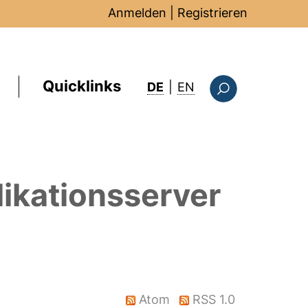
Anmelden
|
Registrieren
Quicklinks
: this page in Englis
DE
|
EN
Suchformular
ikationsserver
Atom
RSS 1.0