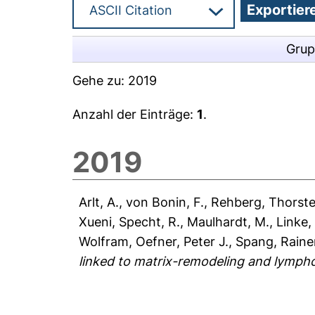
Grup
Gehe zu:
2019
Anzahl der Einträge:
1
.
2019
Arlt, A.
,
von Bonin, F.
,
Rehberg, Thorst
Xueni
,
Specht, R.
,
Maulhardt, M.
,
Linke, 
Wolfram
,
Oefner, Peter J.
,
Spang, Raine
linked to matrix-remodeling and lymph