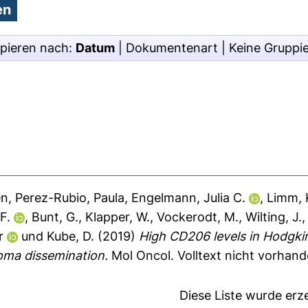
pieren nach:
Datum
|
Dokumentenart
|
Keine Gruppi
en
,
Perez-Rubio, Paula
,
Engelmann, Julia C.
,
Limm, 
F.
,
Bunt, G.
,
Klapper, W.
,
Vockerodt, M.
,
Wilting, J.
r
und
Kube, D.
(2019)
High CD206 levels in Hodgk
oma dissemination.
Mol Oncol.
Volltext nicht vorhand
Diese Liste wurde er