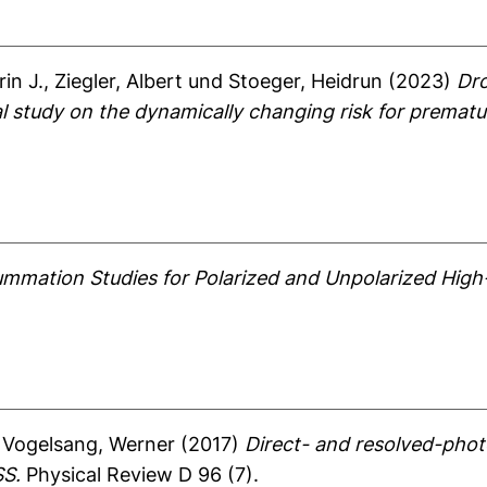
in J.
,
Ziegler, Albert
und
Stoeger, Heidrun
(2023)
Dro
al study on the dynamically changing risk for premat
mmation Studies for Polarized and Unpolarized Hig
d
Vogelsang, Werner
(2017)
Direct- and resolved-phot
SS.
Physical Review D 96 (7).