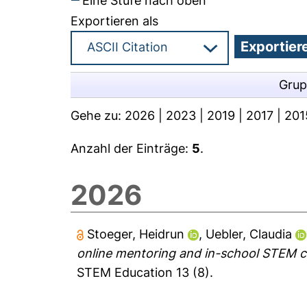
Eine Stufe nach oben
Exportieren als
Grup
Gehe zu:
2026
|
2023
|
2019
|
2017
|
201
Anzahl der Einträge:
5
.
2026
Stoeger, Heidrun
,
Uebler, Claudia
online mentoring and in-school STEM cl
STEM Education 13 (8).