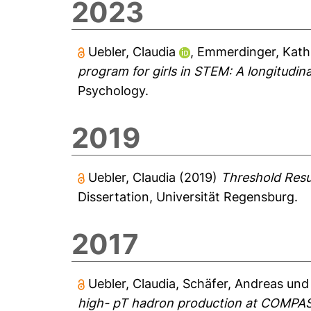
2023
Uebler, Claudia
,
Emmerdinger, Kathr
program for girls in STEM: A longitudin
Psychology.
2019
Uebler, Claudia
(2019)
Threshold Resu
Dissertation, Universität Regensburg.
2017
Uebler, Claudia
,
Schäfer, Andreas
un
high- pT hadron production at COMPA