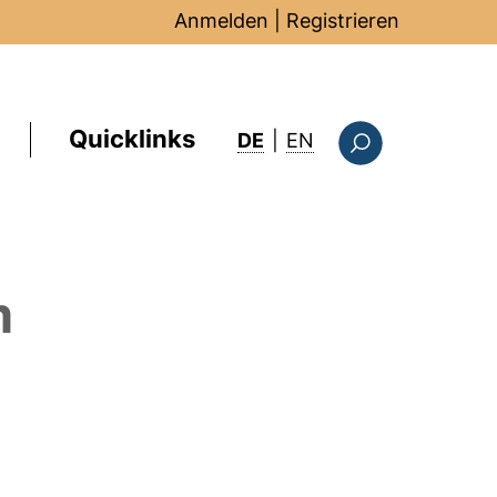
Anmelden
|
Registrieren
Quicklinks
: this page in Englis
DE
|
EN
Suchformular
m