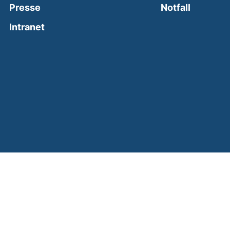
(external
Presse
Notfall
(external link, opens in a new window)
Intranet