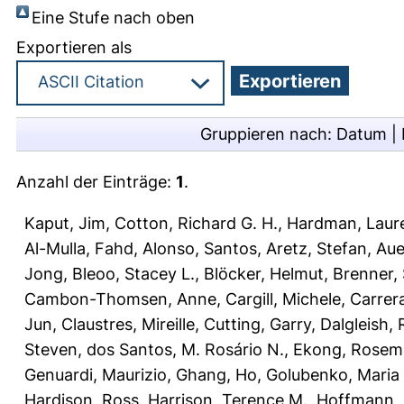
Eine Stufe nach oben
Exportieren als
Gruppieren nach:
Datum
|
Anzahl der Einträge:
1
.
Kaput, Jim
,
Cotton, Richard G. H.
,
Hardman, Laur
Al-Mulla, Fahd
,
Alonso, Santos
,
Aretz, Stefan
,
Aue
Jong
,
Bleoo, Stacey L.
,
Blöcker, Helmut
,
Brenner, 
Cambon-Thomsen, Anne
,
Cargill, Michele
,
Carrera
Jun
,
Claustres, Mireille
,
Cutting, Garry
,
Dalgleish,
Steven
,
dos Santos, M. Rosário N.
,
Ekong, Rosem
Genuardi, Maurizio
,
Ghang, Ho
,
Golubenko, Maria 
Hardison, Ross
,
Harrison, Terence M.
,
Hoffmann, 