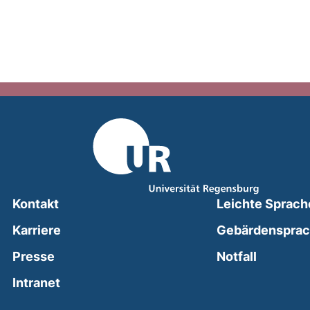
Kontakt
Leichte Sprach
Karriere
Gebärdenspra
(external
Presse
Notfall
(external link, opens in a new window)
Intranet