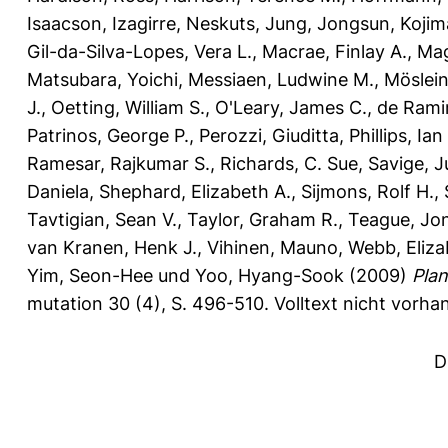
Isaacson
,
Izagirre, Neskuts
,
Jung, Jongsun
,
Kojim
Gil-da-Silva-Lopes, Vera L.
,
Macrae, Finlay A.
,
Mag
Matsubara, Yoichi
,
Messiaen, Ludwine M.
,
Möslein
J.
,
Oetting, William S.
,
O'Leary, James C.
,
de Ramir
Patrinos, George P.
,
Perozzi, Giuditta
,
Phillips, Ian
Ramesar, Rajkumar S.
,
Richards, C. Sue
,
Savige, J
Daniela
,
Shephard, Elizabeth A.
,
Sijmons, Rolf H.
,
Tavtigian, Sean V.
,
Taylor, Graham R.
,
Teague, Jo
van Kranen, Henk J.
,
Vihinen, Mauno
,
Webb, Eliza
Yim, Seon-Hee
und
Yoo, Hyang-Sook
(2009)
Plan
mutation 30 (4), S. 496-510.
Volltext nicht vorha
D