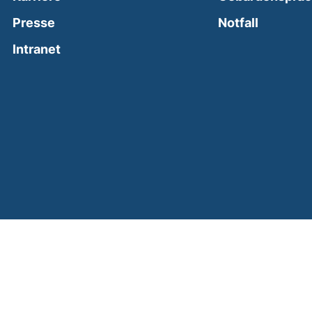
(external
Presse
Notfall
(external link, opens in a new window)
Intranet