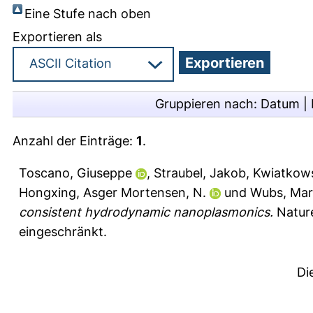
Eine Stufe nach oben
Exportieren als
Gruppieren nach:
Datum
|
Anzahl der Einträge:
1
.
Toscano, Giuseppe
,
Straubel, Jakob
,
Kwiatkows
Hongxing
,
Asger Mortensen, N.
und
Wubs, Mart
consistent hydrodynamic nanoplasmonics.
Nature
eingeschränkt.
Di