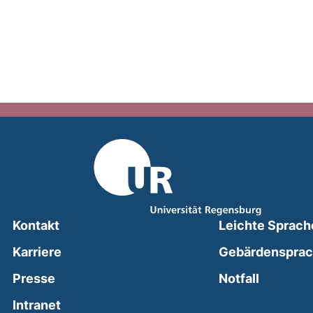
Kontakt
Leichte Sprach
Karriere
Gebärdenspra
(external
Presse
Notfall
(external link, opens in a new window)
Intranet