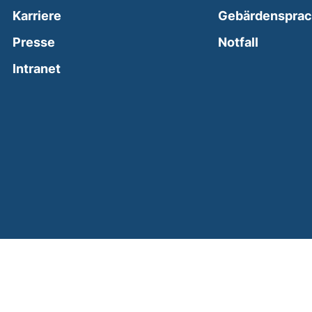
Karriere
Gebärdenspra
(external
Presse
Notfall
(external link, opens in a new window)
Intranet