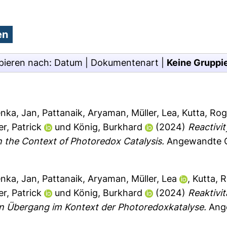
pieren nach:
Datum
|
Dokumentenart
|
Keine Gruppi
enka, Jan
,
Pattanaik, Aryaman
,
Müller, Lea
,
Kutta, Rog
r, Patrick
und
König, Burkhard
(2024)
Reactivi
n the Context of Photoredox Catalysis.
Angewandte Ch
enka, Jan
,
Pattanaik, Aryaman
,
Müller, Lea
,
Kutta, 
r, Patrick
und
König, Burkhard
(2024)
Reaktivi
en Übergang im Kontext der Photoredoxkatalyse.
Ange