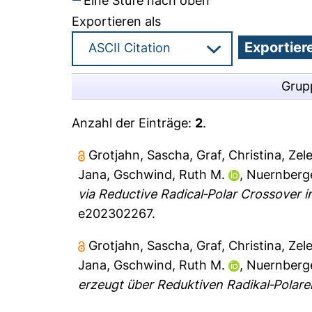
Eine Stufe nach oben
Exportieren als
Grup
Anzahl der Einträge:
2
.
Grotjahn, Sascha
,
Graf, Christina
,
Zel
Jana
,
Gschwind, Ruth M.
,
Nuernberge
via Reductive Radical‐Polar Crossover i
e202302267.
Grotjahn, Sascha
,
Graf, Christina
,
Zel
Jana
,
Gschwind, Ruth M.
,
Nuernberge
erzeugt über Reduktiven Radikal‐Polar