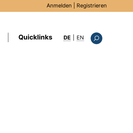
Anmelden
|
Registrieren
Quicklinks
: this page in Englis
DE
|
EN
Suchformular