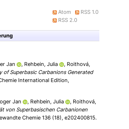
Atom
RSS 1.0
RSS 2.0
erung
er Jan
,
Rehbein, Julia
,
Roithová,
ty of Superbasic Carbanions Generated
emie International Edition,
Roger Jan
,
Rehbein, Julia
,
Roithová,
tät von Superbasischen Carbanionen
wandte Chemie 136 (18), e202400815.