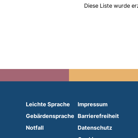
Diese Liste wurde e
(external link, opens in 
Leichte Sprache
Impressum
(external link, opens i
Gebärdensprache
Barrierefreiheit
(external link, opens in a new wind
Notfall
Datenschutz