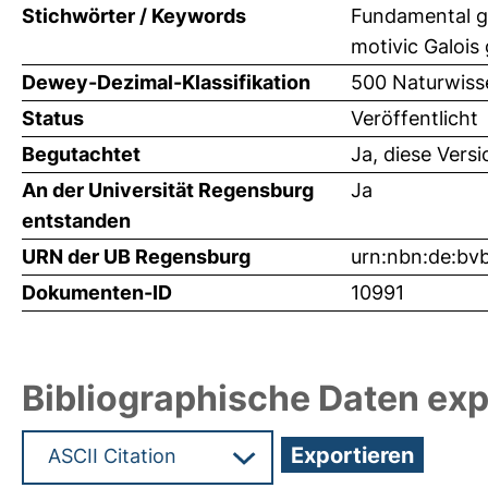
Stichwörter / Keywords
Fundamental gr
motivic Galois
Dewey-Dezimal-Klassifikation
500 Naturwiss
Status
Veröffentlicht
Begutachtet
Ja, diese Vers
An der Universität Regensburg
Ja
entstanden
URN der UB Regensburg
urn:nbn:de:bv
Dokumenten-ID
10991
Bibliographische Daten exp