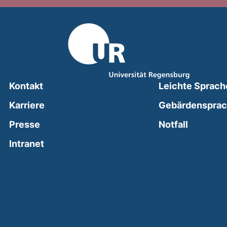
Kontakt
Leichte Sprach
Karriere
Gebärdenspra
(external
Presse
Notfall
(external link, opens in a new window)
Intranet