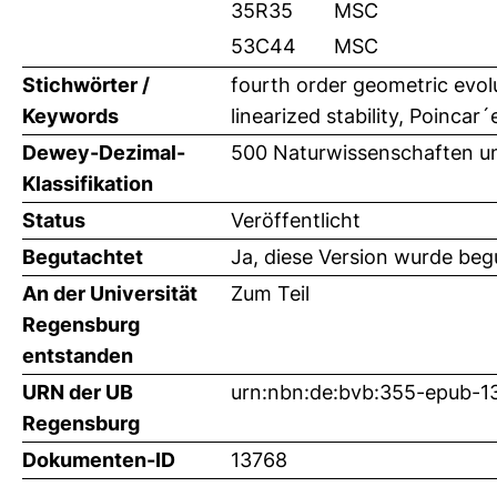
35R35
MSC
53C44
MSC
Stichwörter /
fourth order geometric evolu
Keywords
linearized stability, Poincar
Dewey-Dezimal-
500 Naturwissenschaften u
Klassifikation
Status
Veröffentlicht
Begutachtet
Ja, diese Version wurde beg
An der Universität
Zum Teil
Regensburg
entstanden
URN der UB
urn:nbn:de:bvb:355-epub-1
Regensburg
Dokumenten-ID
13768